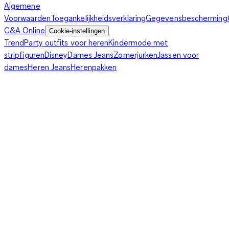
Algemene
Voorwaarden
Toegankelijkheidsverklaring
Gegevensbescherming
C&A Online
Cookie-instellingen
Trend
Party outfits voor heren
Kindermode met
stripfiguren
Disney
Dames Jeans
Zomerjurken
Jassen voor
dames
Heren Jeans
Herenpakken