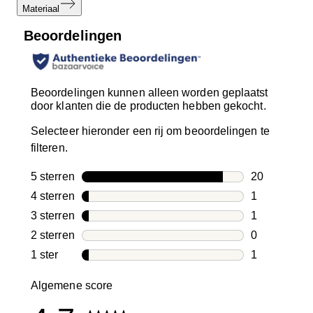
Materiaal
Beoordelingen
Beoordelingen kunnen alleen worden geplaatst
door klanten die de producten hebben gekocht.
Selecteer hieronder een rij om beoordelingen te
filteren.
5 sterren
sterren
20
20 beoordeli
4 sterren
sterren
1
1 beoordelin
3 sterren
sterren
1
1 beoordelin
2 sterren
sterren
0
0 beoordelin
1 ster
sterren
1
1 beoordelin
Algemene score