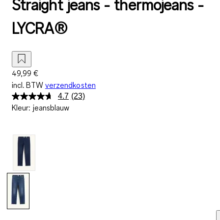
Straight jeans - thermojeans -
LYCRA®
49,99 €
incl. BTW
verzendkosten
4.7
(23)
Lees
Kleur
:
jeansblauw
23
beoordelingen.
Dezelfde
paginalink.