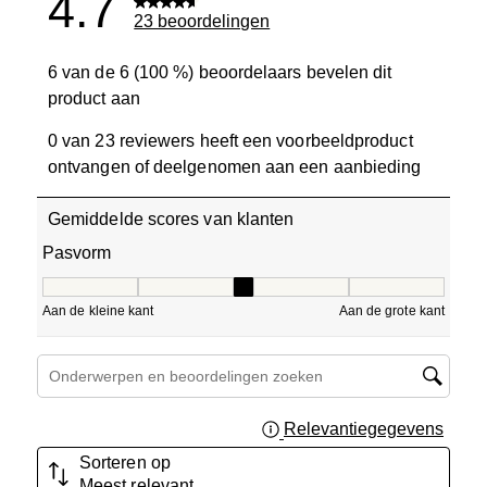
4.7
23 beoordelingen
6 van de 6 (100 %) beoordelaars bevelen dit
product aan
0 van 23 reviewers heeft een voorbeeldproduct
ontvangen of deelgenomen aan een aanbieding
Gemiddelde scores van klanten
Pasvorm
Pasvorm, 3 van 5, waarbij 1 gelijk is aan Aan de kleine ka
Aan de kleine kant
Aan de grote kant
Onderwerpen en beoordelingen zoeken per regio
Relevantiegegevens
Geef 
Sorteren op
Meest relevant