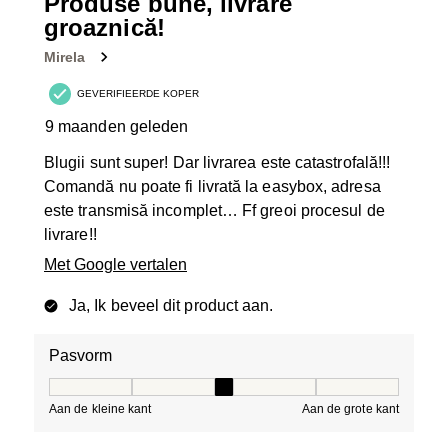
Produse bune, livrare
groaznică!
Mirela
GEVERIFIEERDE KOPER
9 maanden geleden
Blugii sunt super! Dar livrarea este catastrofală!!!
Comandă nu poate fi livrată la easybox, adresa
este transmisă incomplet… Ff greoi procesul de
livrare!!
Met Google vertalen
Ja, Ik beveel dit product aan.
Pasvorm
Pasvorm, 3 van 5, waarbij 1 gelijk is aan Aan de kleine 
Aan de kleine kant
Aan de grote kant