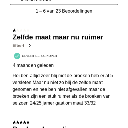
1
1
–
6 van 23
Beoordelingen
tot
6
van
1 van 5 sterren.
23
Zelfde maat maar nu ruimer
Beoordelingen.
Efbert
GEVERIFIEERDE KOPER
4 maanden geleden
Hoi ben altijd zeer blij met de broeken heb er al 5
versleten Maar nu niet zo blij de zelfde maat
genomen en nee ben niet afgevallen maar de
broeken zijn een stuk ruimer als de broeken van
seizoen 24/25 jamer gaat om maat 33/32
5 van 5 sterren.