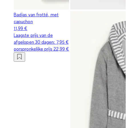
Badjas van frotté, met
capuchon
11,99 €
Laagste prijs van de
afgelopen 30 dagen:
7,95 €
oorspronkelijke prijs
22,99 €