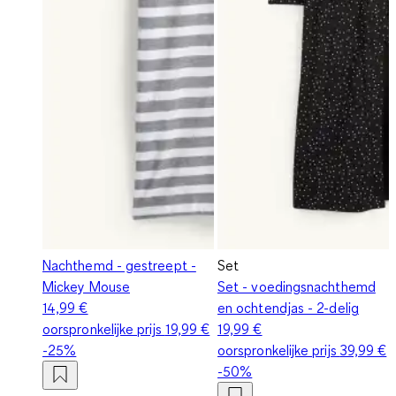
Nachthemd - gestreept -
Set
Mickey Mouse
Set - voedingsnachthemd
14,99 €
en ochtendjas - 2-delig
oorspronkelijke prijs
19,99 €
19,99 €
-25%
oorspronkelijke prijs
39,99 €
-50%