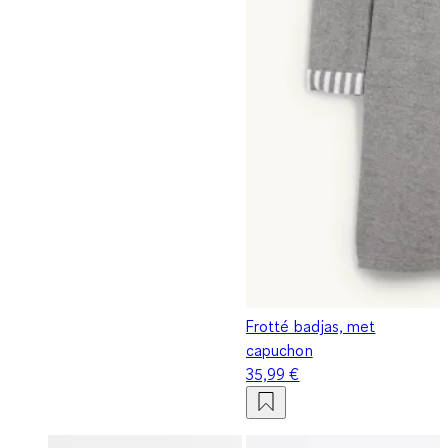
Frotté badjas, met
capuchon
35,99 €