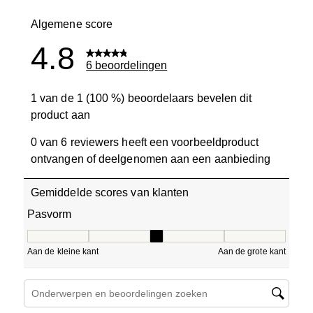
0 beoordelin
Algemene score
4.8
6 beoordelingen
1 van de 1 (100 %) beoordelaars bevelen dit
product aan
0 van 6 reviewers heeft een voorbeeldproduct
ontvangen of deelgenomen aan een aanbieding
Gemiddelde scores van klanten
Pasvorm
Pasvorm, 3 van 5, waarbij 1 gelijk is aan Aan de kleine ka
Aan de kleine kant
Aan de grote kant
Onderwerpen en beoordelingen zoeken per regio