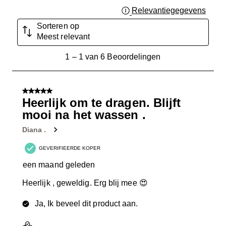
Relevantiegegevens
Geef 
Sorteren op
Meest relevant
1
1
–
1 van 6
Beoordelingen
tot
1
van
5 van 5 sterren.
6
Heerlijk om te dragen. Blijft
Beoordelingen.
mooi na het wassen .
Diana .
GEVERIFIEERDE KOPER
een maand geleden
Heerlijk , geweldig. Erg blij mee 😍
Ja, Ik beveel dit product aan.