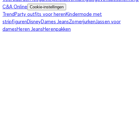
C&A Online
Cookie-instellingen
Trend
Party outfits voor heren
Kindermode met
stripfiguren
Disney
Dames Jeans
Zomerjurken
Jassen voor
dames
Heren Jeans
Herenpakken