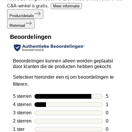
C&A-winkel is gratis.
Meer informatie
Productdetails
Materiaal
Beoordelingen
Beoordelingen kunnen alleen worden geplaatst
door klanten die de producten hebben gekocht.
Selecteer hieronder een rij om beoordelingen te
filteren.
5 sterren
sterren
5
5 beoordelin
4 sterren
sterren
1
1 beoordelin
3 sterren
sterren
0
0 beoordelin
2 sterren
sterren
0
0 beoordelin
1 ster
sterren
0