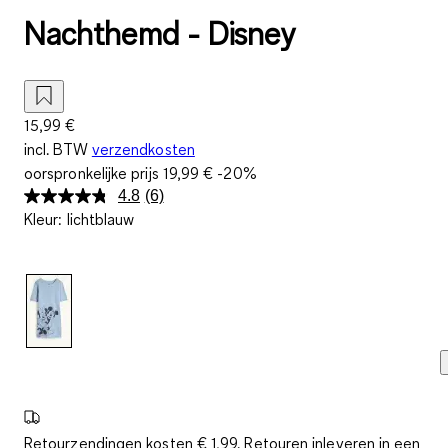
Nachthemd - Disney
15,99 €
incl. BTW
verzendkosten
oorspronkelijke prijs
19,99 €
-20%
4.8
(6)
Lees
Kleur
:
lichtblauw
6
beoordelingen.
Dezelfde
paginalink.
Retourzendingen kosten € 1,99. Retouren inleveren in een