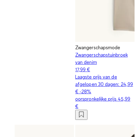
Zwangerschapsmode
Zwangerschapstuinbroek
van denim
17,99 €
Laagste prijs van de
afgelopen 30 dagen:
24,99
€
-28%
oorspronkelijke prijs
45,99
€