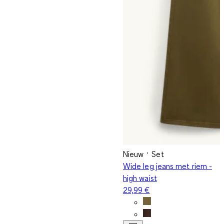
Nieuw
Set
Wide leg jeans met riem -
high waist
29,99 €