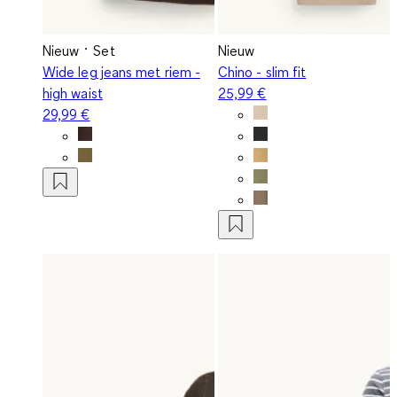
Nieuw
Set
Nieuw
Wide leg jeans met riem -
Chino - slim fit
high waist
25,99 €
29,99 €