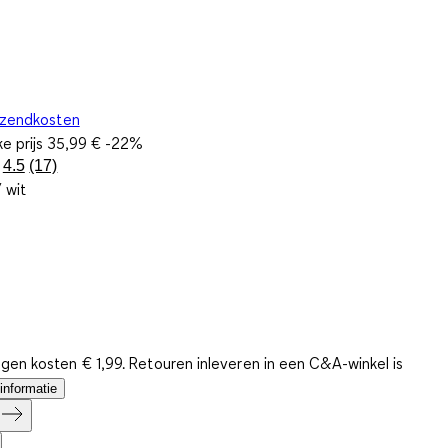
rzendkosten
ke prijs
35,99 €
-22%
4.5
(17)
Lees
 wit
17
beoordelingen.
Dezelfde
paginalink.
gen kosten € 1,99. Retouren inleveren in een C&A-winkel is
informatie