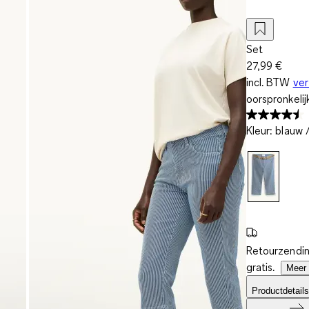
Set
27,99 €
incl. BTW
ve
oorspronkelij
Kleur
:
blauw /
Retourzendin
gratis.
Meer 
Productdetails