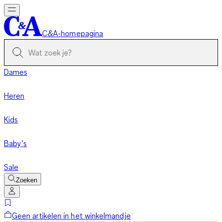
C&A-homepagina
Dames
Heren
Kids
Baby’s
Sale
Zoeken
Geen artikelen in het winkelmandje