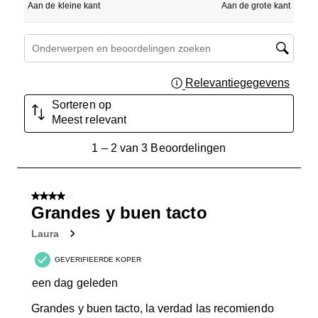
Aan de kleine kant
Aan de grote kant
Onderwerpen en beoordelingen zoeken per regio
Relevantiegegevens
Geef 
Sorteren op
Meest relevant
1
1
–
2 van 3
Beoordelingen
tot
2
van
4 van 5 sterren.
3
Grandes y buen tacto
Beoordelingen.
Laura
GEVERIFIEERDE KOPER
een dag geleden
Grandes y buen tacto, la verdad las recomiendo