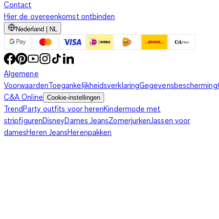
Contact
Hier de overeenkomst ontbinden
Nederland | NL
Algemene
Voorwaarden
Toegankelijkheidsverklaring
Gegevensbescherming
C&A Online
Cookie-instellingen
Trend
Party outfits voor heren
Kindermode met
stripfiguren
Disney
Dames Jeans
Zomerjurken
Jassen voor
dames
Heren Jeans
Herenpakken