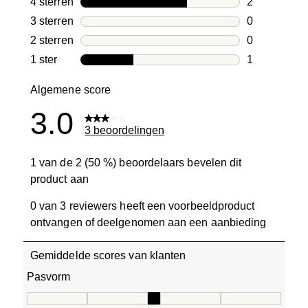
4 sterren
sterren
2
2 beoordelin
3 sterren
sterren
0
0 beoordelin
2 sterren
sterren
0
0 beoordelin
1 ster
sterren
1
1 beoordelin
Algemene score
3.0
3 beoordelingen
1 van de 2 (50 %) beoordelaars bevelen dit
product aan
0 van 3 reviewers heeft een voorbeeldproduct
ontvangen of deelgenomen aan een aanbieding
Gemiddelde scores van klanten
Pasvorm
Pasvorm, 3 van 5, waarbij 1 gelijk is aan Aan de kleine ka