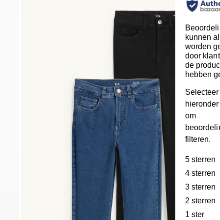
Beoordel
kunnen al
worden ge
door klan
de produc
hebben g
Selecteer
hieronder 
om
beoordeli
filteren.
5 sterren
s
4 sterren
s
3 sterren
s
2 sterren
s
1 ster
ster