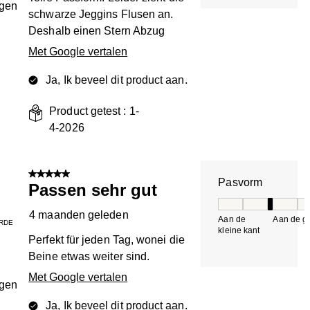
ngen
schwarze Jeggins Flusen an.
Deshalb einen Stern Abzug
Met Google vertalen
Ja, Ik beveel dit product aan.
Product getest :
1-
4-2026
5 van 5 sterren.
Pasvorm
Passen sehr gut
Pasvorm, 3 van 5, 
4 maanden geleden
Aan de
Aan de gr
RDE
kleine kant
k
Perfekt für jeden Tag, wonei die
Beine etwas weiter sind.
Met Google vertalen
ngen
Ja, Ik beveel dit product aan.