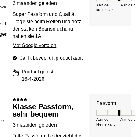
3 maanden geleden
Aan de
Aan de gr
RDE
kleine kant
k
Super Passform und Qualität!
Trage sie beim Reiten und trotz
eich
der starken Beanspruchung
ngen
halten sie 1A
Met Google vertalen
Ja, Ik beveel dit product aan.
Product getest :
16-4-2026
4 van 5 sterren.
Pasvorm
Klasse Passform,
sehr bequem
Pasvorm, 3 van 5, 
Aan de
Aan de gr
RDE
3 maanden geleden
kleine kant
k
Tolle Passform. Leider zieht die