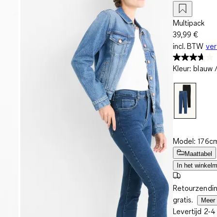
Multipack
39,99 €
incl. BTW
ve
Kleur
:
blauw 
Model: 176cm
Maattabel
In het winkel
Retourzendin
gratis.
Meer 
Levertijd 2-