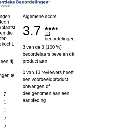
ingen
Algemene score
leen
3.7
plaatst
ten die
13
ten
beoordelingen
ekocht.
3 van de 3 (100 %)
beoordelaars bevelen dit
product aan
een rij
0 van 13 reviewers heeft
ngen te
een voorbeeldproduct
ontvangen of
deelgenomen aan een
terren
7
aanbieding
7 beoordelingen met 5 sterren.
terren
1
1 beoordeling met 4 sterren.
terren
1
1 beoordeling met 3 sterren.
terren
2
2 beoordelingen met 2 sterren.
ren
2