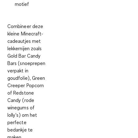
motief
Combineer deze
kleine Minecraft-
cadeautjes met
lekkernijen zoals
Gold Bar Candy
Bars (snoeprepen
verpakt in
goudfolie), Green
Creeper Popcorn
of Redstone
Candy (rode
winegums of
lolly's) om het
perfecte
bedankje te
maken.