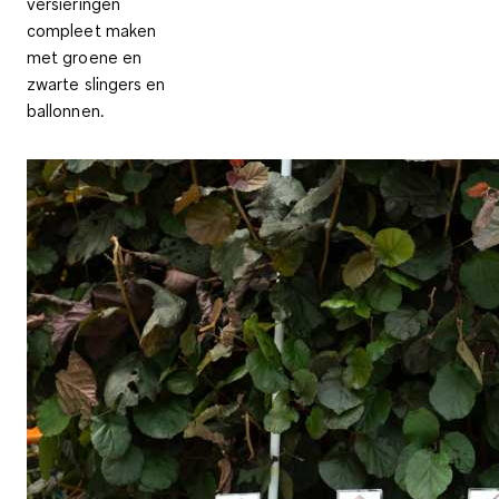
versieringen
compleet maken
met groene en
zwarte slingers en
ballonnen.