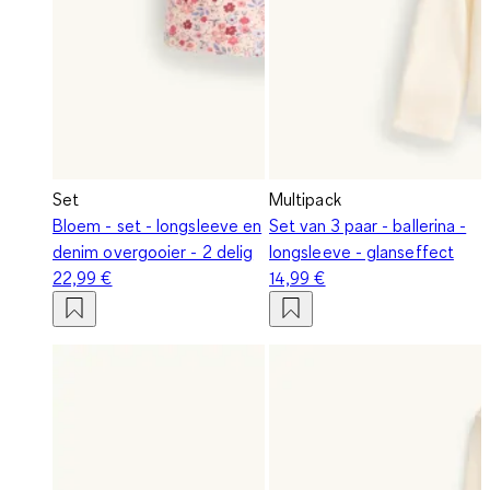
Set
Multipack
Bloem - set - longsleeve en
Set van 3 paar - ballerina -
denim overgooier - 2 delig
longsleeve - glanseffect
22,99 €
14,99 €