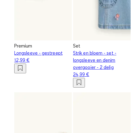
Premium
Set
Longsleeve - gestreept
Strik en bloem - set -
12,99 €
longsleeve en denim
overgooier - 2 delig
24,99 €