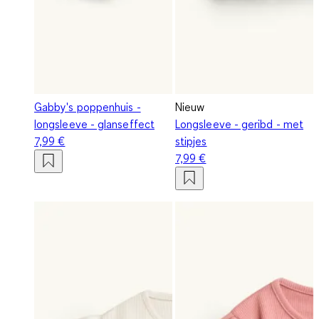
Gabby's poppenhuis -
Nieuw
longsleeve - glanseffect
Longsleeve - geribd - met
7,99 €
stipjes
7,99 €