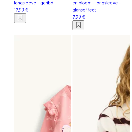
longsleeve - geribd
en bloem - longsleeve -
17,99 €
glanseffect
7,99 €