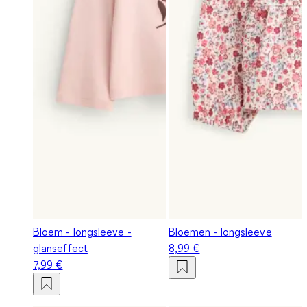
Bloem - longsleeve -
Bloemen - longsleeve
glanseffect
8,99 €
7,99 €