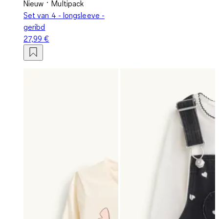
Nieuw
Multipack
Set van 4 - longsleeve -
geribd
27,99 €