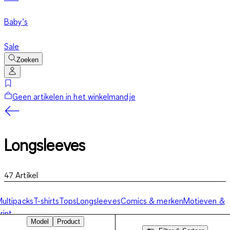
Baby’s
Sale
Zoeken
Geen artikelen in het winkelmandje
Longsleeves
47
Artikel
ultipacks
T-shirts
Tops
Longsleeves
Comics & merken
Motieven &
rint
Model
Product