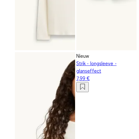
Nieuw
Strik - longsleeve -
glanseffect
7,99 €