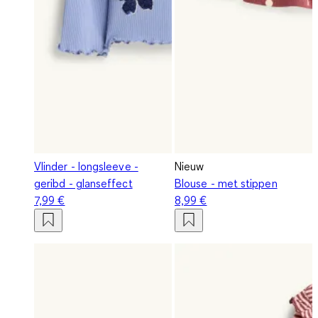
Vlinder - longsleeve -
Nieuw
geribd - glanseffect
Blouse - met stippen
7,99 €
8,99 €