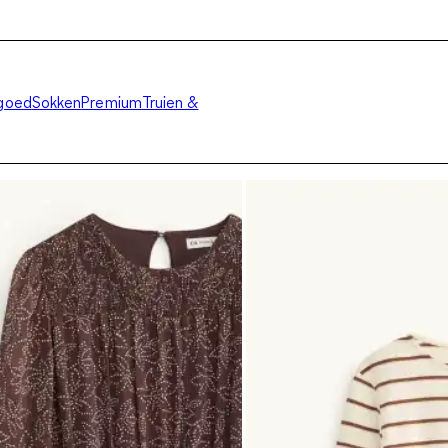
goed
Sokken
Premium
Truien &