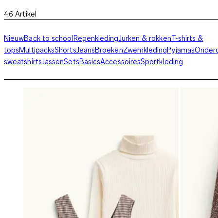
46
Artikel
Nieuw
Back to school
Regenkleding
Jurken & rokken
T-shirts &
tops
Multipacks
Shorts
Jeans
Broeken
Zwemkleding
Pyjamas
Onder
sweatshirts
Jassen
Sets
Basics
Accessoires
Sportkleding