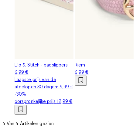
Lilo & Stitch - badslippers
Riem
6,99 €
6,99 €
Laagste prijs van de
afgelopen 30 dagen:
9,99 €
-30%
oorspronkelijke prijs
12,99 €
4 Van 4 Artikelen gezien