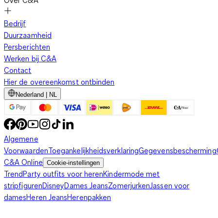
laatste trends. Daarnaast sluiten de overige accessoires voor
meisjes ook aan bij de broeken, truien, shirts en jurken die je in
Bedrijf
de online shop kunt vinden. Zo kleed je jouw dochter van kop
Duurzaamheid
tot teen in betaalbare, kwalitatieve en eigentijdse kleding. Of
Persberichten
je nu op zoek bent naar kleding voor een doordeweekse
Werken bij C&A
schooldag of een jurk voor een speciale gelegenheid, bij C&A
Contact
vind je altijd het perfecte stuk. Vergeet niet om ook een kijkje
Hier de overeenkomst ontbinden
te nemen bij de schoenen en jasjes voor meisjes.
Nederland | NL
Algemene
Voorwaarden
Toegankelijkheidsverklaring
Gegevensbescherming
C&A Online
Cookie-instellingen
Trend
Party outfits voor heren
Kindermode met
stripfiguren
Disney
Dames Jeans
Zomerjurken
Jassen voor
dames
Heren Jeans
Herenpakken