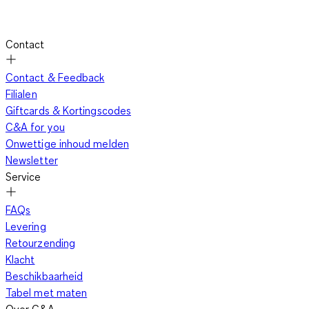
overige accessoires voor meisjes die niet mogen ontbreken in
hun garderobe of juwelenkastje. Een kleurrijk horloge
bijvoorbeeld is zowel knap als functioneel. Je dochter weet
Contact
voortaan altijd hoe laat het is en ze ziet er bovendien uiterst
hip uit. C&A heeft tal van trendy horloges opgenomen in de
Contact & Feedback
categorie overige accessoires voor meisjes. Je kunt kiezen uit
Filialen
verschillende kleuren en modellen zodat je altijd een horloge
Giftcards & Kortingscodes
hebt dat zowel bij je kleding als je persoonlijkheid past.
C&A for you
Combineer het met een leuke armband in dezelfde stijl en je
Onwettige inhoud melden
dochter is klaar om naar een feestje te gaan.
Newsletter
Service
Overige accessoires voor meisjes in een trendy jasje
FAQs
Levering
Retourzending
Klacht
Dat de overige accessoires voor meisjes even hedendaags
Beschikbaarheid
zijn als de rest van de collectie van C&A heb je al snel in de
Tabel met maten
gaten. Ook hier wordt duidelijk rekening gehouden met de
Over C&A