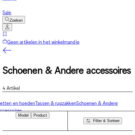
Sale
Zoeken
Geen artikelen in het winkelmandje
Schoenen & Andere accessoires
4
Artikel
etten en hoeden
Tassen & rugzakken
Schoenen & Andere
ccessoires
Model
Product
Filter & Sorteer