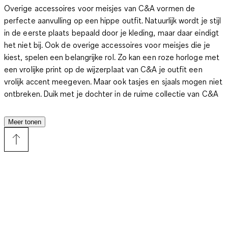
Overige accessoires voor meisjes van C&A vormen de
perfecte aanvulling op een hippe outfit. Natuurlijk wordt je stijl
in de eerste plaats bepaald door je kleding, maar daar eindigt
het niet bij. Ook de overige accessoires voor meisjes die je
kiest, spelen een belangrijke rol. Zo kan een roze horloge met
een vrolijke print op de wijzerplaat van C&A je outfit een
vrolijk accent meegeven. Maar ook tasjes en sjaals mogen niet
ontbreken. Duik met je dochter in de ruime collectie van C&A
en kies samen de leukste accessoires uit. Je dochter zal
helemaal in de wolken zijn met haar nieuwe haarborstel of
Meer tonen
horloge.
De leukste overige accessoires voor meisjes bij C&A
Naast sjaals, mutsen, handschoenen en tassen zijn er heel wat