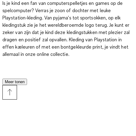
Is je kind een fan van computerspelletjes en games op de
spelcomputer? Verras je zoon of dochter met leuke
Playstation-kleding. Van pyjama's tot sportsokken, op elk
kledingstuk zie je het wereldberoemde logo terug. Je kunt er
zeker van zijn dat je kind deze kledingstukken met plezier zal
dragen en positief zal opvallen. Kleding van Playstation in
effen kæleuren of met een bontgekleurde print, je vindt het
allemaal in onze online collectie.
Val op met leuke Playstation kleding van C&A
Meer tonen
Wie heeft er nog nooit van Playstation gehoord? Sinds 1994 is
dit merk, dat onder de vlag van Sony valt, bezig de wereld van
spelcomputers te veroveren. Dit Japanse merk beheerste
lange tijd met concurrent Nintendo de markt voor
spelcomputers en games. Het kan bijna niet anders of je