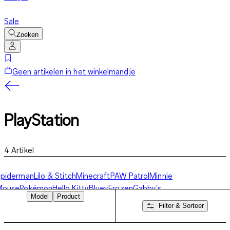
Sale
Zoeken
Geen artikelen in het winkelmandje
PlayStation
4
Artikel
Spiderman
Lilo & Stitch
Minecraft
PAW Patrol
Minnie
Mouse
Pokémon
Hello Kitty
Bluey
Frozen
Gabby's
Model
Product
oppenhuis
Gaming
Meer karakters
PlayStation
Filter & Sorteer