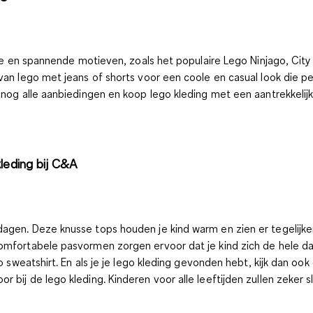
ijke en spannende motieven, zoals het populaire Lego Ninjago, City
n lego met jeans of shorts voor een coole en casual look die perfe
g nog alle aanbiedingen en koop lego kleding met een aantrekkelij
leding bij C&A
agen. Deze knusse tops houden je kind warm en zien er tegelijker
omfortabele pasvormen zorgen ervoor dat je kind zich de hele da
o sweatshirt. En als je je lego kleding gevonden hebt, kijk dan ook
r bij de lego kleding. Kinderen voor alle leeftijden zullen zeker 