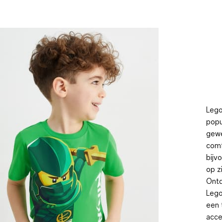
Lego
popu
gewe
comf
bijv
op z
Ontd
Lego
een 
acce