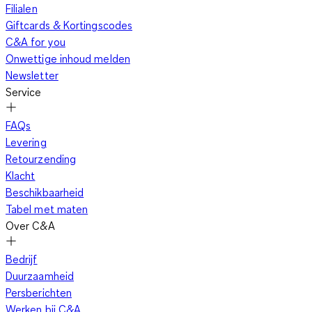
Filialen
Giftcards & Kortingscodes
C&A for you
Onwettige inhoud melden
Newsletter
Service
FAQs
Levering
Retourzending
Klacht
Beschikbaarheid
Tabel met maten
Over C&A
Bedrijf
Duurzaamheid
Persberichten
Werken bij C&A