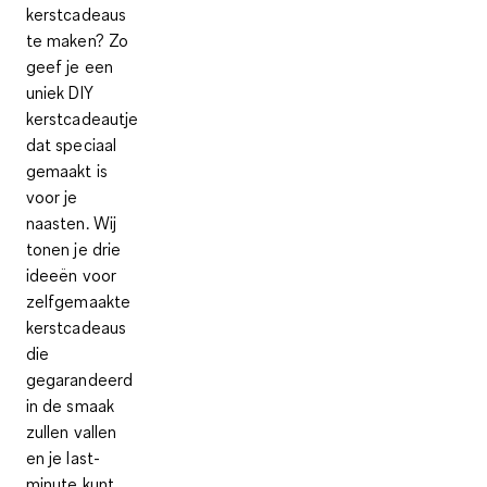
kerstcadeaus
te maken? Zo
geef je een
uniek DIY
kerstcadeautje
dat speciaal
gemaakt is
voor je
naasten. Wij
tonen je drie
ideeën voor
zelfgemaakte
kerstcadeaus
die
gegarandeerd
in de smaak
zullen vallen
en je last-
minute kunt