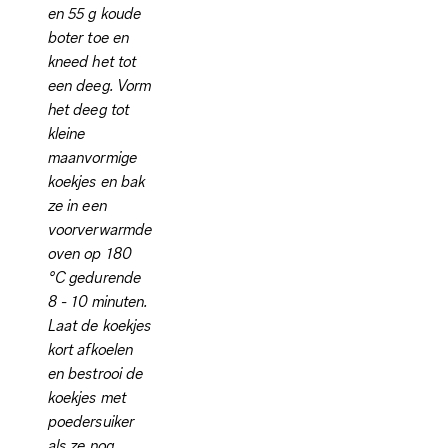
en 55 g koude
boter toe en
kneed het tot
een deeg. Vorm
het deeg tot
kleine
maanvormige
koekjes en bak
ze in een
voorverwarmde
oven op 180
°C gedurende
8 - 10 minuten.
Laat de koekjes
kort afkoelen
en bestrooi de
koekjes met
poedersuiker
als ze nog