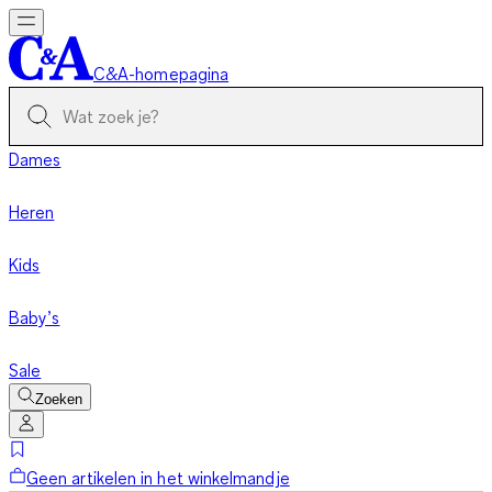
C&A-homepagina
Dames
Heren
Kids
Baby’s
Sale
Zoeken
Geen artikelen in het winkelmandje