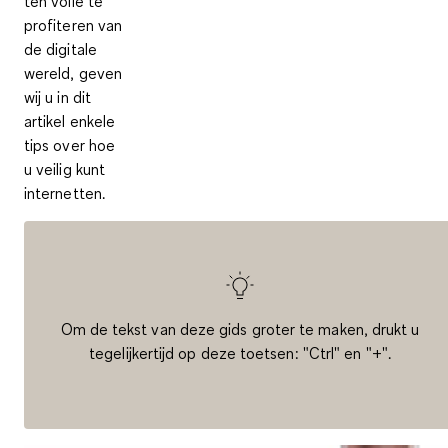
ten volle te
profiteren van
de digitale
wereld, geven
wij u in dit
artikel enkele
tips over hoe
u veilig kunt
internetten.
Om de tekst van deze gids groter te maken, drukt u
tegelijkertijd op deze toetsen: "Ctrl" en "+".