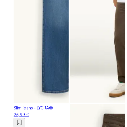
Slim jeans - LYCRA®
25,99 €