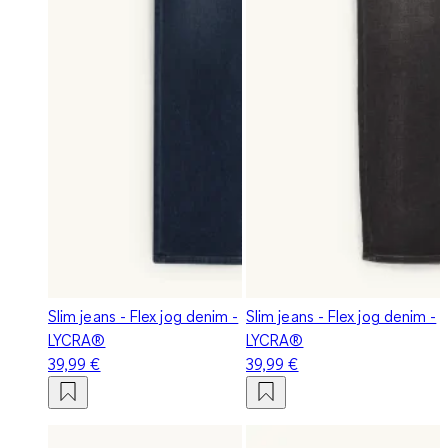
Slim jeans - Flex jog denim -
Slim jeans - Flex jog denim -
LYCRA®
LYCRA®
39,99 €
39,99 €