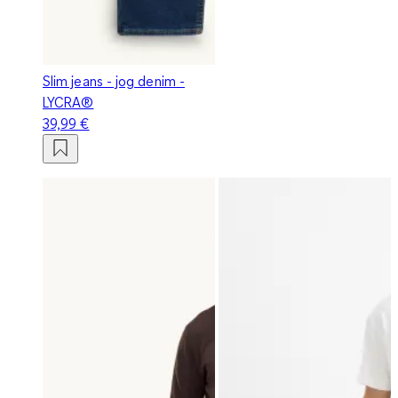
Slim jeans - jog denim -
LYCRA®
39,99 €