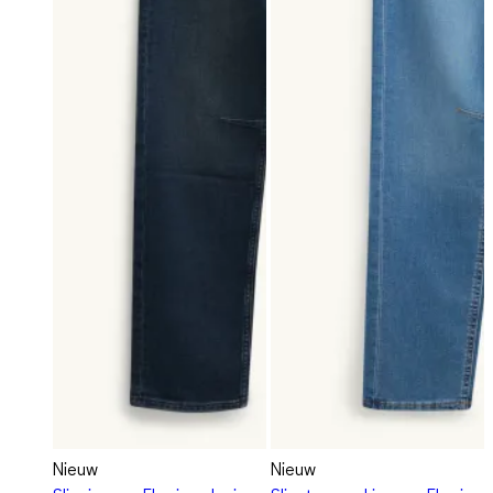
Nieuw
Nieuw