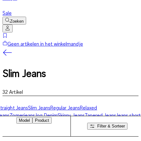
Sale
Zoeken
Geen artikelen in het winkelmandje
Slim Jeans
32
Artikel
traight Jeans
Slim Jeans
Regular Jeans
Relaxed
eans
Zomerjeans
Jog Denim
Skinny Jeans
Tapered Jeans
Jeans short
Model
Product
Filter & Sorteer