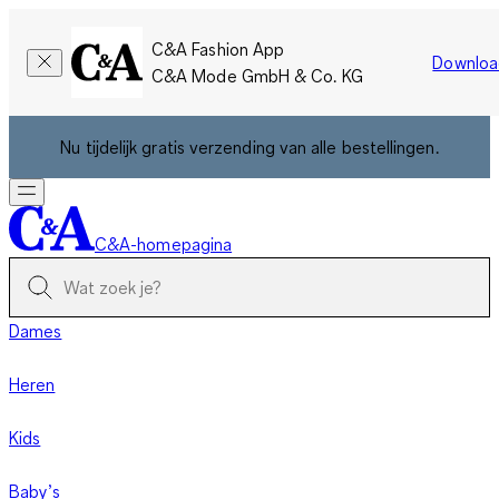
C&A Fashion App
Downloa
C&A Mode GmbH & Co. KG
Nu tijdelijk gratis verzending van alle bestellingen.
C&A-homepagina
Dames
Heren
Kids
Baby’s