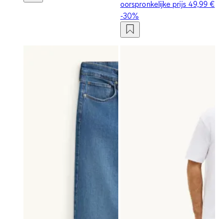
oorspronkelijke prijs
49,99 €
-30%