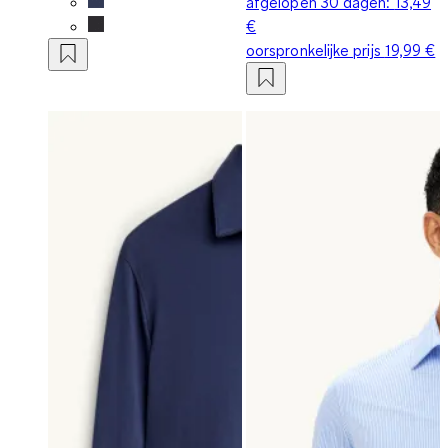
afgelopen 30 dagen:
13,49
€
oorspronkelijke prijs
19,99 €