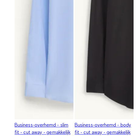
Business-overhemd - slim
Business-overhemd - body
fit - cut away - gemakkelijk
fit - cut away - gemakkelijk