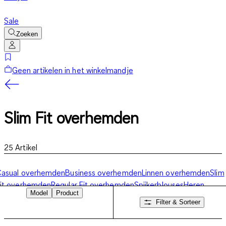
Sale
Zoeken
Geen artikelen in het winkelmandje
Slim Fit overhemden
25
Artikel
Casual overhemden
Business overhemden
Linnen overhemden
Slim
it overhemden
Regular Fit overhemden
Spijkerblouses
Heren
Model
Product
overhemden lange mouw
Overhemd korte mouwen
Strijkvrije
Filter & Sorteer
overhemden