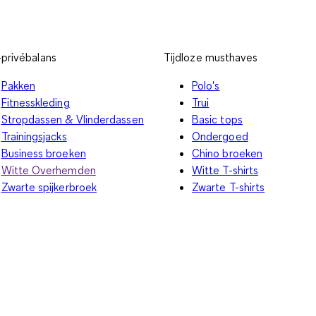
privébalans
Tijdloze musthaves
Pakken
Polo's
Fitnesskleding
Trui
Stropdassen & Vlinderdassen
Basic tops
Trainingsjacks
Ondergoed
Business broeken
Chino broeken
Witte Overhemden
Witte T-shirts
Zwarte spijkerbroek
Zwarte T-shirts