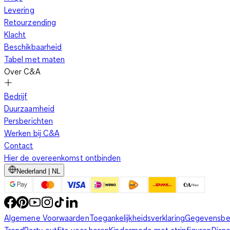
Levering
Retourzending
Klacht
Beschikbaarheid
Tabel met maten
Over C&A
Bedrijf
Duurzaamheid
Persberichten
Werken bij C&A
Contact
Hier de overeenkomst ontbinden
Nederland | NL
Algemene Voorwaarden
Toegankelijkheidsverklaring
Gegevensbe
Trend
Party outfits voor heren
Kindermode met stripfiguren
Disn