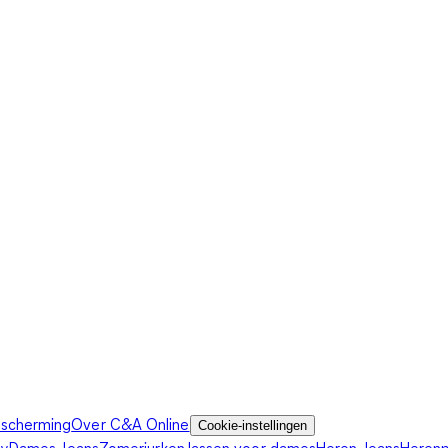
scherming
Over C&A Online
Cookie-instellingen
ey
Dames Jeans
Zomerjurken
Jassen voor dames
Heren Jeans
Heren