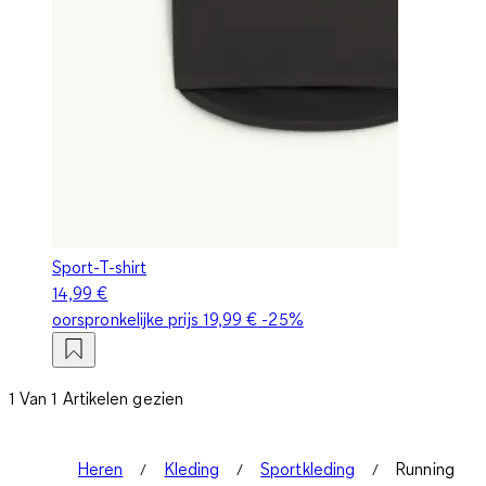
Sport-T-shirt
14,99 €
oorspronkelijke prijs
19,99 €
-25%
1 Van 1 Artikelen gezien
Heren
Kleding
Sportkleding
Running