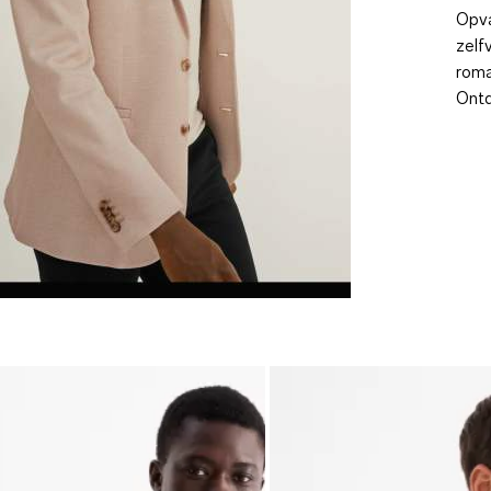
Opva
zelf
roma
Ontd