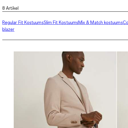
8
Artikel
Regular Fit Kostuums
Slim Fit Kostuums
Mix & Match kostuums
Co
blazer