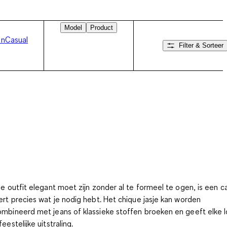
Model
Product
en
Casual
Filter & Sorteer
Veeg naar rechts
de outfit elegant moet zijn zonder al te formeel te ogen, is een c
ert precies wat je nodig hebt. Het chique jasje kan worden
mbineerd met jeans of klassieke stoffen broeken en geeft elke 
eestelijke uitstraling.