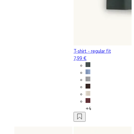
T-shirt - regular fit
7,99 €
+4