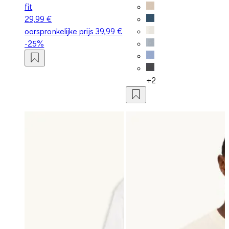
fit
29,99 €
oorspronkelijke prijs
39,99 €
-25%
+2