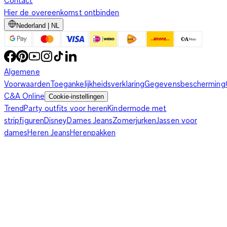
Contact
Hier de overeenkomst ontbinden
Nederland | NL
Algemene
Voorwaarden
Toegankelijkheidsverklaring
Gegevensbescherming
C&A Online
Cookie-instellingen
Trend
Party outfits voor heren
Kindermode met
stripfiguren
Disney
Dames Jeans
Zomerjurken
Jassen voor
dames
Heren Jeans
Herenpakken