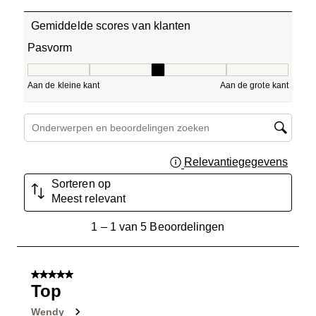
Gemiddelde scores van klanten
Pasvorm
Pasvorm, 3 van 5, waarbij 1 gelijk is aan Aan de kleine ka
Aan de kleine kant
Aan de grote kant
Onderwerpen en beoordelingen zoeken per regio
Relevantiegegevens
Geef 
Sorteren op
Meest relevant
1
1
–
1 van 5
Beoordelingen
tot
1
van
5 van 5 sterren.
5
Top
Beoordelingen.
Wendy