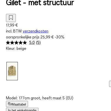
Gilet - met structuur
17,99 €
incl. BTW
verzendkosten
oorspronkelijke prijs
25,99 €
-30%
5.0
(5)
Lees
Kleur
:
beige
5
beoordelingen.
Dezelfde
paginalink.
Model: 177cm groot, heeft maat S (EU)
Maattabel
In het winkelmandje