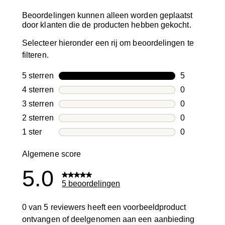
Beoordelingen kunnen alleen worden geplaatst
door klanten die de producten hebben gekocht.
Selecteer hieronder een rij om beoordelingen te
filteren.
5 sterren
sterren
5
5 beoordelin
4 sterren
sterren
0
0 beoordelin
3 sterren
sterren
0
0 beoordelin
2 sterren
sterren
0
0 beoordelin
1 ster
sterren
0
0 beoordelin
Algemene score
5.0
5 beoordelingen
0 van 5 reviewers heeft een voorbeeldproduct
ontvangen of deelgenomen aan een aanbieding