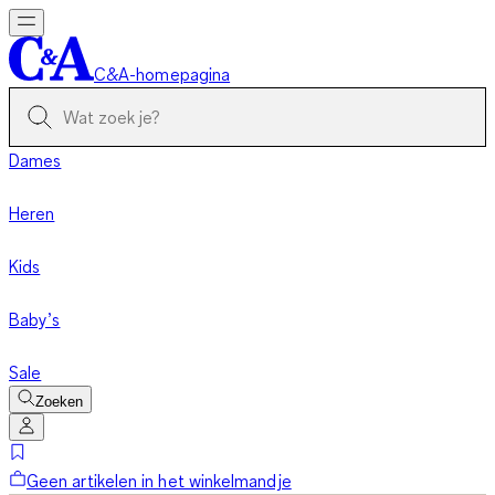
C&A-homepagina
Dames
Heren
Kids
Baby’s
Sale
Zoeken
Geen artikelen in het winkelmandje