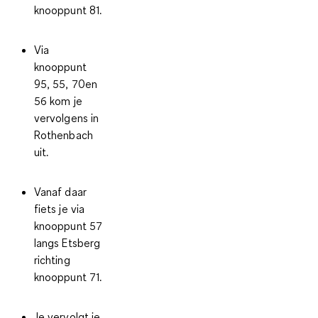
knooppunt 81.
Via
knooppunt
95, 55, 70en
56 kom je
vervolgens in
Rothenbach
uit.
Vanaf daar
fiets je via
knooppunt 57
langs Etsberg
richting
knooppunt 71.
Je vervolgt je