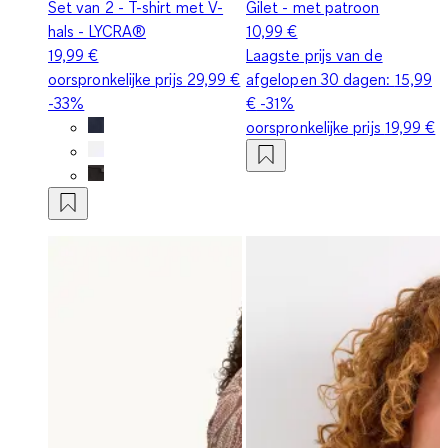
Set van 2 - T-shirt met V-
Gilet - met patroon
hals - LYCRA®
10,99 €
19,99 €
Laagste prijs van de
oorspronkelijke prijs
29,99 €
afgelopen 30 dagen:
15,99
-33%
€
-31%
oorspronkelijke prijs
19,99 €