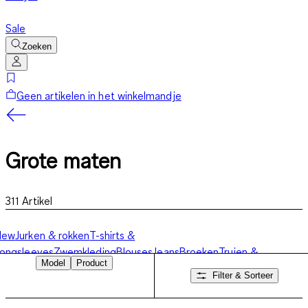
Sale
Zoeken
Geen artikelen in het winkelmandje
Grote maten
311
Artikel
New
Jurken & rokken
T-shirts &
ongsleeves
Zwemkleding
Blouses
Jeans
Broeken
Truien &
Model
Product
weatshirts
Jassen
Lingerie
Accessoires
Filter & Sorteer