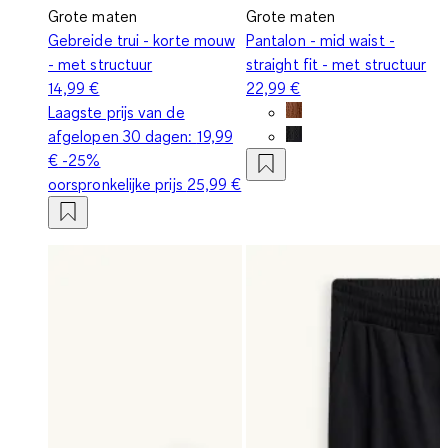
Grote maten
Grote maten
Gebreide trui - korte mouw
Pantalon - mid waist -
- met structuur
straight fit - met structuur
14,99 €
22,99 €
Laagste prijs van de
afgelopen 30 dagen:
19,99
€
-25%
oorspronkelijke prijs
25,99 €