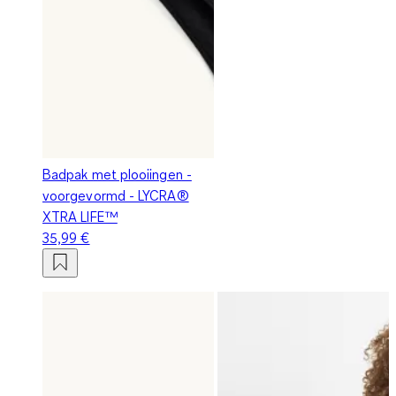
Badpak met plooiingen -
voorgevormd - LYCRA®
XTRA LIFE™
35,99 €