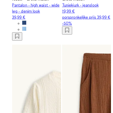
Pantalon - high waist - wide
Tuniekjurk - jeanslook
leg - denim look
19,99 €
39,99 €
oorspronkelijke prijs
39,99 €
-50%