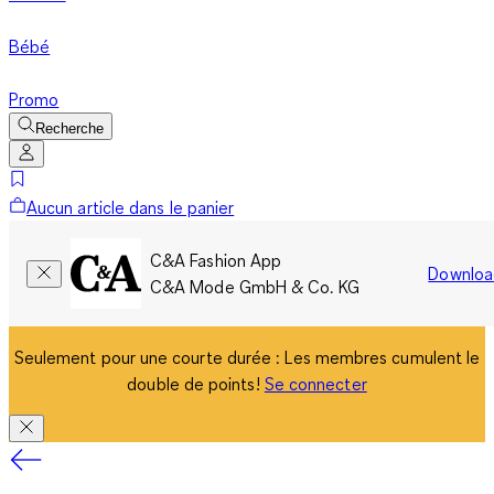
Bébé
Promo
Recherche
Aucun article dans le panier
C&A Fashion App
Downloa
C&A Mode GmbH & Co. KG
Seulement pour une courte durée : Les membres cumulent le
double de points!
Se connecter