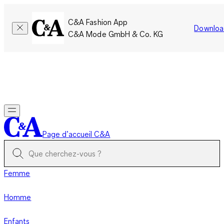
C&A Fashion App
Downloa
C&A Mode GmbH & Co. KG
Seulement pour une courte durée : Les membres cumulent le
double de points!
Se connecter
Page d’accueil C&A
Femme
Homme
Enfants