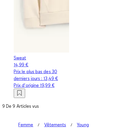
Sweat
14,99 €
Prix le plus bas des 30
derniers jours :
13,49 €
Prix d‘origine
19,99 €
9 De 9 Articles vus
Femme
Vêtements
Young