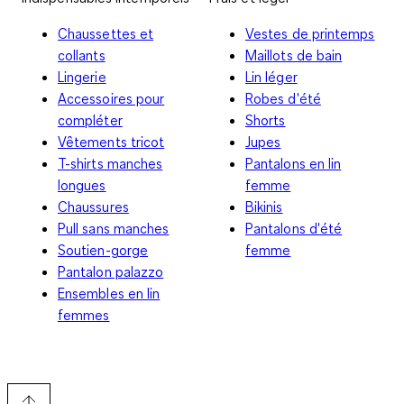
Chaussettes et
Vestes de printemps
collants
Maillots de bain
Lingerie
Lin léger
Accessoires pour
Robes d'été
compléter
Shorts
Vêtements tricot
Jupes
T-shirts manches
Pantalons en lin
longues
femme
Chaussures
Bikinis
Pull sans manches
Pantalons d'été
Soutien-gorge
femme
Pantalon palazzo
Ensembles en lin
femmes