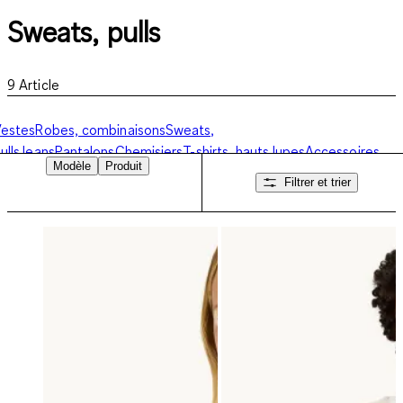
Sweats, pulls
9
Article
estes
Robes, combinaisons
Sweats,
ulls
Jeans
Pantalons
Chemisiers
T-shirts, hauts
Jupes
Accessoires,
Modèle
Produit
haussures
Filtrer et trier