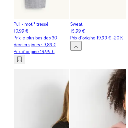
Pull - motif tressé
Sweat
10,99 €
15,99 €
Prix le plus bas des 30
Prix d‘origine
19,99 €
-20%
derniers jours :
9,89 €
Prix d‘origine
19,99 €