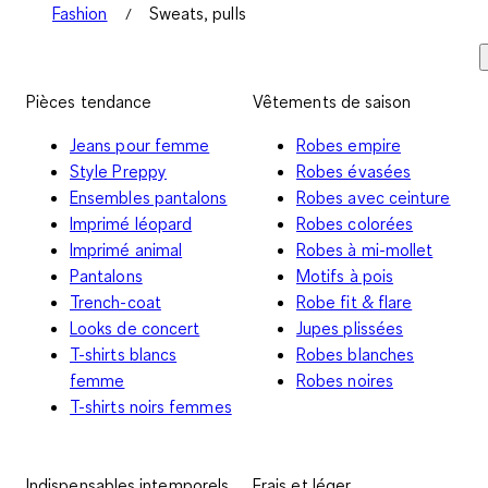
Fashion
Sweats, pulls
Pièces tendance
Vêtements de saison
Jeans pour femme
Robes empire
Style Preppy
Robes évasées
Ensembles pantalons
Robes avec ceinture
Imprimé léopard
Robes colorées
Imprimé animal
Robes à mi-mollet
Pantalons
Motifs à pois
Trench-coat
Robe fit & flare
Looks de concert
Jupes plissées
T-shirts blancs
Robes blanches
femme
Robes noires
T-shirts noirs femmes
Indispensables intemporels
Frais et léger