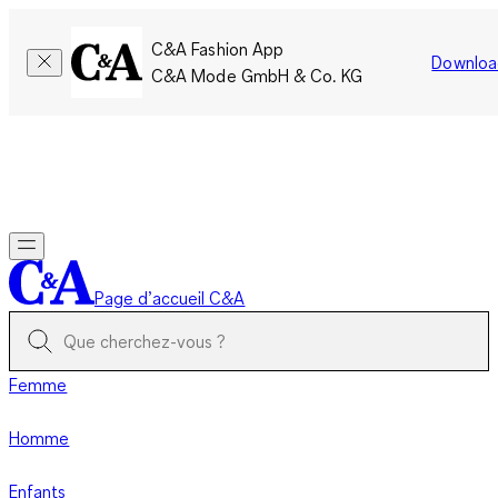
C&A Fashion App
Downloa
C&A Mode GmbH & Co. KG
Seulement pour une courte durée : Les membres cumulent le
double de points!
Se connecter
Page d’accueil C&A
Femme
Homme
Enfants