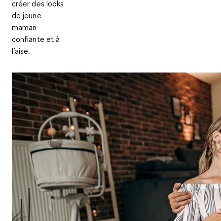
créer des looks
de jeune
maman
confiante et à
l’aise.