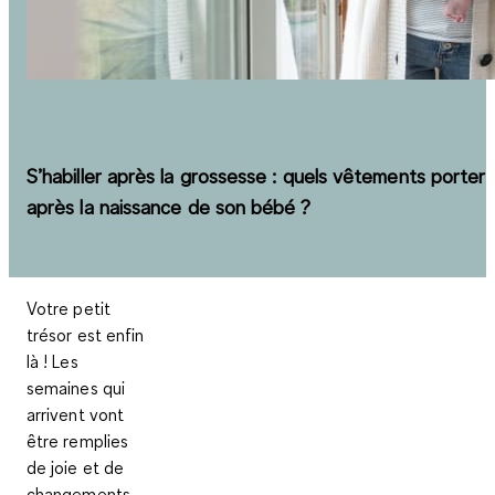
S’habiller après la grossesse : quels vêtements porter
après la naissance de son bébé ?
Votre petit
trésor est enfin
là ! Les
semaines qui
arrivent vont
être remplies
de joie et de
changements,