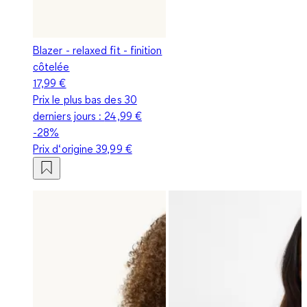
Blazer - relaxed fit - finition
côtelée
17,99 €
Prix le plus bas des 30
derniers jours :
24,99 €
-28%
Prix d‘origine
39,99 €