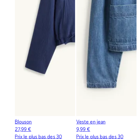
Blouson
Veste en jean
27,99 €
9,99 €
Prix le plus bas des 30
Prix le plus bas des 30