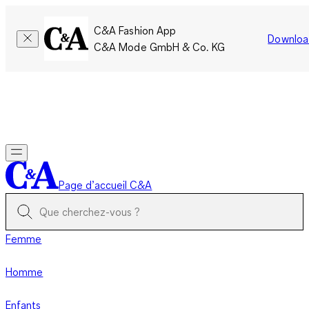
C&A Fashion App
Downloa
C&A Mode GmbH & Co. KG
Seulement pour une courte durée : Les membres cumulent le
double de points!
Se connecter
Page d’accueil C&A
Femme
Homme
Enfants