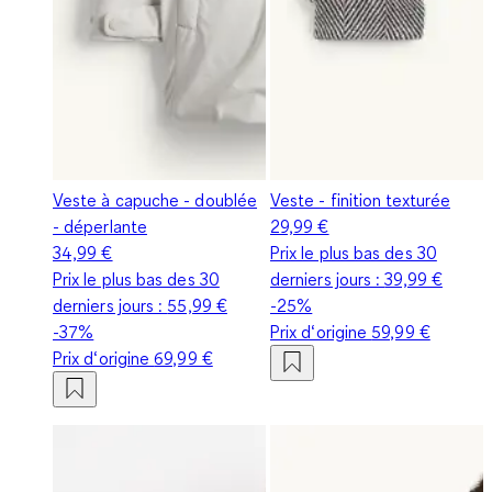
Veste à capuche - doublée
Veste - finition texturée
- déperlante
29,99 €
34,99 €
Prix le plus bas des 30
Prix le plus bas des 30
derniers jours :
39,99 €
derniers jours :
55,99 €
-25%
-37%
Prix d‘origine
59,99 €
Prix d‘origine
69,99 €