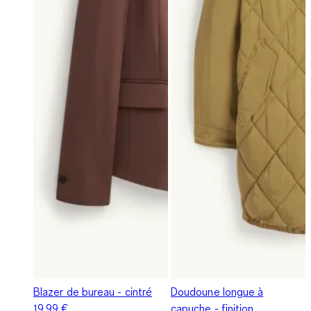
Blazer de bureau - cintré
Doudoune longue à
19,99 €
capuche - finition