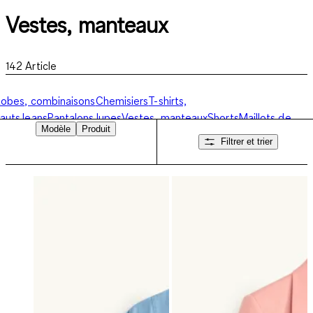
Vestes, manteaux
142
Article
obes, combinaisons
Chemisiers
T-shirts,
auts
Jeans
Pantalons
Jupes
Vestes, manteaux
Shorts
Maillots de
Modèle
Produit
ain
Sweats, vestes sweat
Pulls, cardigans
Collection
Filtrer et trier
usiness
Lingerie
Pour la nuit
Chaussettes, collants
Collection sport