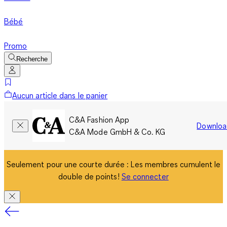
Bébé
Promo
Recherche
Aucun article dans le panier
C&A Fashion App
Downloa
C&A Mode GmbH & Co. KG
Seulement pour une courte durée : Les membres cumulent le
double de points!
Se connecter