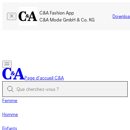
C&A Fashion App
Downloa
C&A Mode GmbH & Co. KG
Seulement pour une courte durée : Les membres cumulent le
double de points!
Se connecter
Page d’accueil C&A
Femme
Homme
Enfants