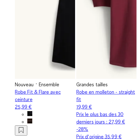
Nouveau
Ensemble
Grandes tailles
Robe Fit & Flare avec
Robe en molleton - straight
ceinture
fit
25,99 €
19,99 €
Prix le plus bas des 30
derniers jours :
27,99 €
-28%
Prix d‘origine
35,99 €