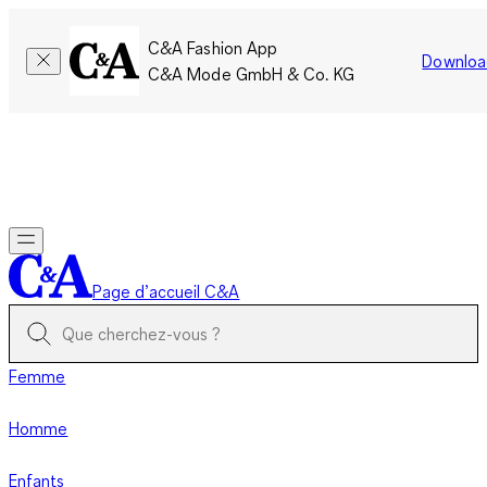
C&A Fashion App
Downloa
C&A Mode GmbH & Co. KG
Seulement pour une courte durée : Les membres cumulent le
double de points!
Se connecter
Page d’accueil C&A
Femme
Homme
Enfants