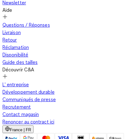
Newsletter
Aide
Parkas pour femmes C&A : pratiques et polyvalentes
Questions / Réponses
Livraison
Retour
Avec leur coupe décontractée, les parkas sont parfaites pour
Réclamation
le quotidien. Pour jouer sur les volumes, portez votre parka
Disponibilité
avec un pantalon slim, des leggings ou un jean. Pour un look
Guide des tailles
cool et affirmé, portez-la avec un pull surdimensionné, des
Découvrir C&A
leggings et des bottes de motard. Si vous optez pour une
coupe courte, enfilez des sneakers ou des baskets plates pour
L' entreprise
afficher un look sportif. La parka est une pièce polyvalente qui
Développement durable
se prête parfaitement au mélange des styles. Jouez la carte
Communiqués de presse
des contrastes et portez votre parka sur une robe courte ou
Recrutement
une jupe cintrée, par exemple en similicuir. Pour compléter
Contact magasin
votre tenue, optez pour des chaussures à talons. Explorez l’e-
Renoncer au contract ici
shop C&A et craquez pour nos parkas à petits prix !
France | FR