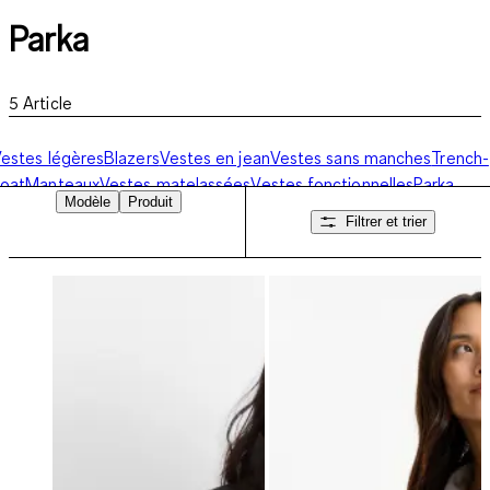
Parka
5
Article
estes légères
Blazers
Vestes en jean
Vestes sans manches
Trench-
oat
Manteaux
Vestes matelassées
Vestes fonctionnelles
Parka
Modèle
Produit
Filtrer et trier