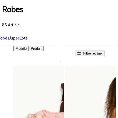
Robes
85
Article
Robes
Jupes
Lots
Modèle
Produit
Filtrer et trier