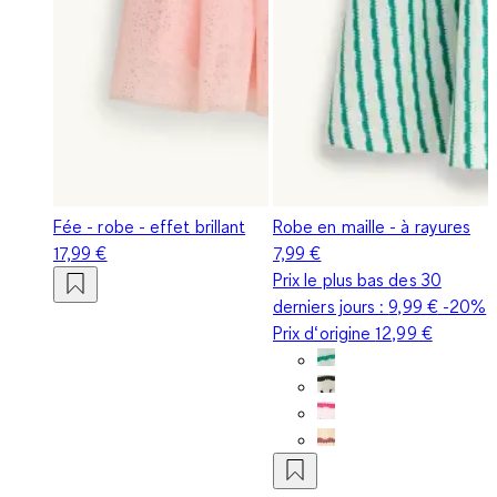
Fée - robe - effet brillant
Robe en maille - à rayures
17,99 €
7,99 €
Prix le plus bas des 30
derniers jours :
9,99 €
-20%
Prix d‘origine
12,99 €