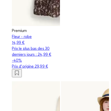
Premium
Fleur - robe
14,99 €
Prix le plus bas des 30
derniers jours :
24,99 €
-40%
Prix d‘origine
29,99 €