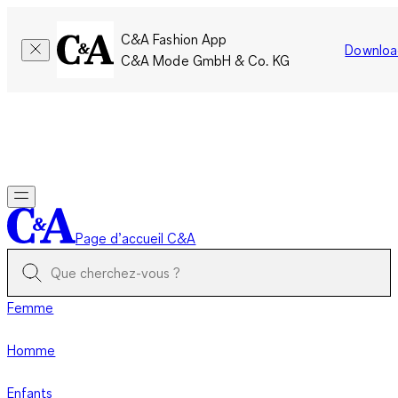
C&A Fashion App
Downloa
C&A Mode GmbH & Co. KG
Seulement pour une courte durée : Les membres cumulent le
double de points!
Se connecter
Page d’accueil C&A
Femme
Homme
Enfants