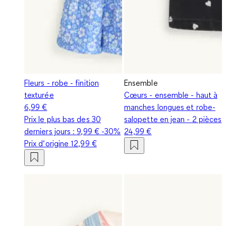
Fleurs - robe - finition
Ensemble
texturée
Cœurs - ensemble - haut à
6,99 €
manches longues et robe-
Prix le plus bas des 30
salopette en jean - 2 pièces
derniers jours :
9,99 €
-30%
24,99 €
Prix d‘origine
12,99 €