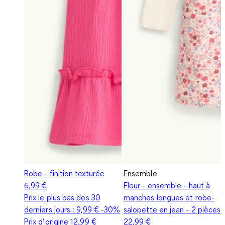
Robe - finition texturée
Ensemble
6,99 €
Fleur - ensemble - haut à
Prix le plus bas des 30
manches longues et robe-
derniers jours :
9,99 €
-30%
salopette en jean - 2 pièces
Prix d‘origine
12,99 €
22,99 €