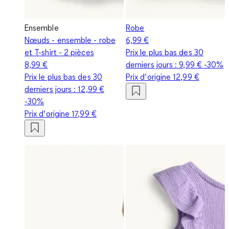
Ensemble
Robe
Nœuds - ensemble - robe
6,99 €
et T-shirt - 2 pièces
Prix le plus bas des 30
8,99 €
derniers jours :
9,99 €
-30%
Prix le plus bas des 30
Prix d‘origine
12,99 €
derniers jours :
12,99 €
-30%
Prix d‘origine
17,99 €