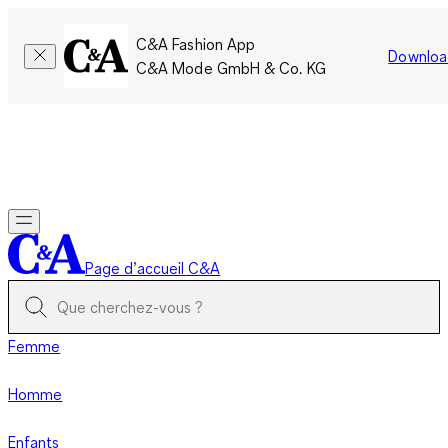
C&A Fashion App
Downloa
C&A Mode GmbH & Co. KG
Seulement pour une courte durée : Les membres cumulent le
double de points!
Se connecter
Page d’accueil C&A
Femme
Homme
Enfants