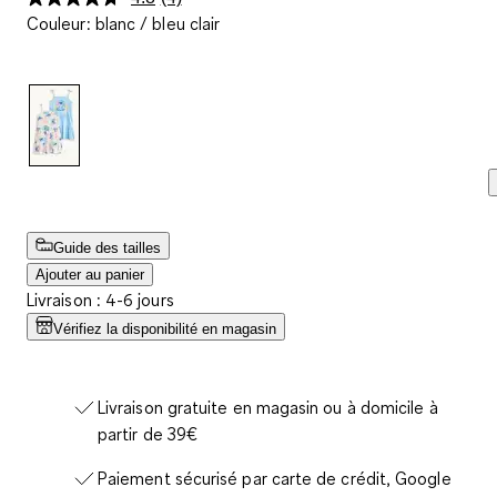
Lire
Couleur
:
blanc / bleu clair
4
avis.
Lien
sur
la
même
page.
Guide des tailles
Ajouter au panier
Livraison : 4-6 jours
Vérifiez la disponibilité en magasin
Livraison gratuite en magasin ou à domicile à
partir de 39€
Paiement sécurisé par carte de crédit, Google