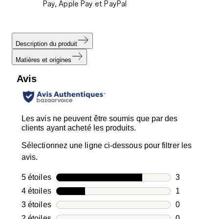
Pay, Apple Pay et PayPal
Description du produit
Matières et origines
Avis
Les avis ne peuvent être soumis que par des
clients ayant acheté les produits.
Sélectionnez une ligne ci-dessous pour filtrer les
avis.
5 étoiles
étoiles
3
3 avis avec 5
4 étoiles
étoiles
1
1 avis avec 4
3 étoiles
étoiles
0
0 avis avec 3
2 étoiles
étoiles
0