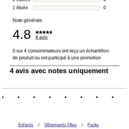
0 avis avec 2
1 étoile
étoiles
0
0 avis avec 1
Note générale
4.8
4 avis
0 sur 4 consommateurs ont reçu un échantillon
de produit ou ont participé à une promotion
1
4 avis avec notes uniquement
à
0
sur
4
avis.
Enfants
Vêtements filles
Packs