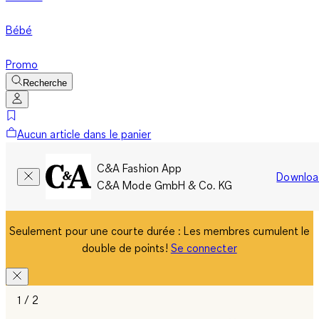
Bébé
Promo
Recherche
Aucun article dans le panier
C&A Fashion App
Downloa
C&A Mode GmbH & Co. KG
Seulement pour une courte durée : Les membres cumulent le
double de points!
Se connecter
1 / 2