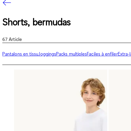
Shorts, bermudas
67
Article
Pantalons en tissu
Joggings
Packs multiples
Faciles à enfiler
Extra-