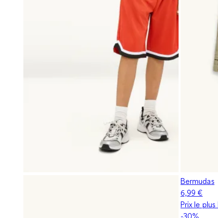
Bermudas
6,99 €
Prix le plu
-30%