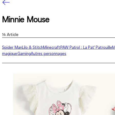
Minnie Mouse
14
Article
Spider Man
Lilo & Stitch
Minecraft
PAW Patrol : La Pat' Patrouille
M
magique
Gaming
Autres personnages