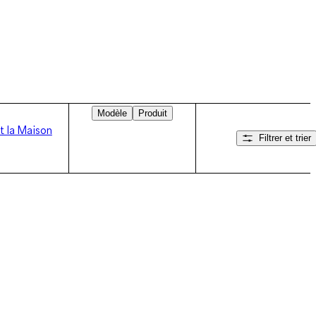
Modèle
Produit
t la Maison
Filtrer et trier
Balayez vers la droite