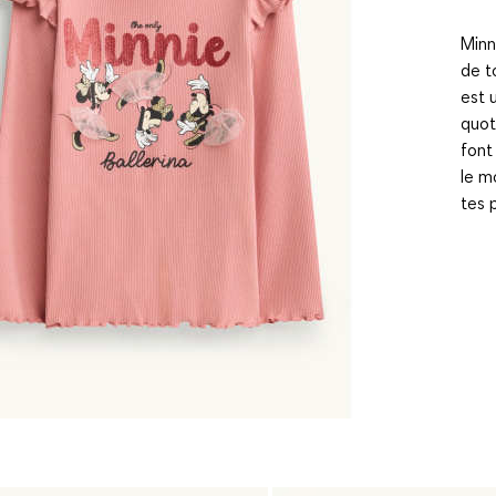
Minn
de t
est 
quot
font
le m
tes 