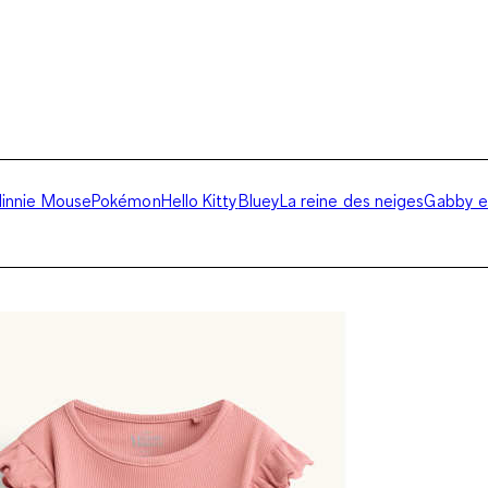
innie Mouse
Pokémon
Hello Kitty
Bluey
La reine des neiges
Gabby e