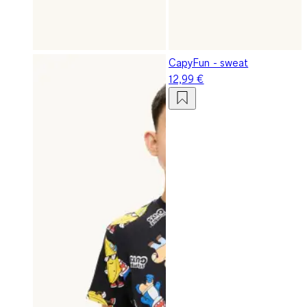
CapyFun - sweat
12,99 €