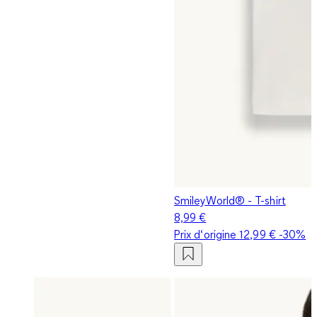
SmileyWorld® - T-shirt
8,99 €
Prix d‘origine
12,99 €
-30%