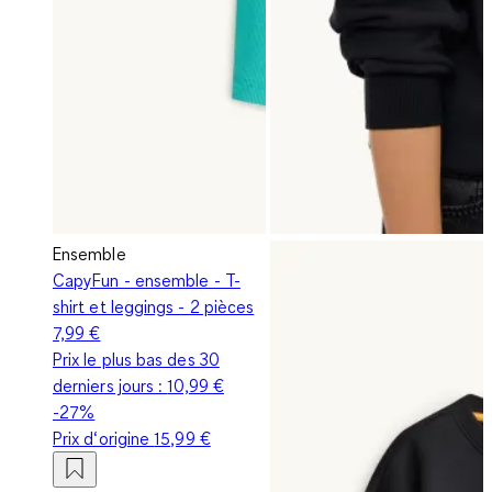
Ensemble
CapyFun - ensemble - T-
shirt et leggings - 2 pièces
7,99 €
Prix le plus bas des 30
derniers jours :
10,99 €
-27%
Prix d‘origine
15,99 €