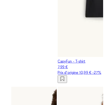
CapyFun - T-shirt
7,99 €
Prix d‘origine
10,99 €
-27%