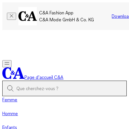
C&A Fashion App
Downloa
C&A Mode GmbH & Co. KG
Seulement pour une courte durée : Les membres cumulent le
double de points!
Se connecter
Page d’accueil C&A
Femme
Homme
Enfants