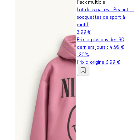
Pack multiple
Lot de 5 paires - Peanuts -
socquettes de sport à
motif
3,99 €
Prix le plus bas des 30
derniers jours :
4,99 €
-20%
Prix d‘origine
6,99 €