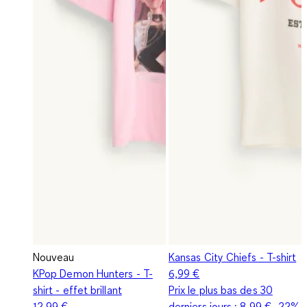
Nouveau
Kansas City Chiefs - T-shirt
KPop Demon Hunters - T-
6,99 €
shirt - effet brillant
Prix le plus bas des 30
12,99 €
derniers jours :
8,99 €
-22%