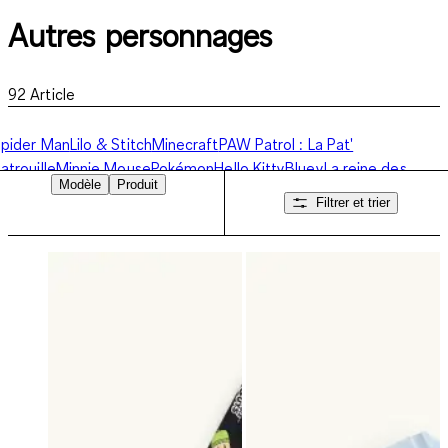
Autres personnages
92
Article
pider Man
Lilo & Stitch
Minecraft
PAW Patrol : La Pat'
atrouille
Minnie Mouse
Pokémon
Hello Kitty
Bluey
La reine des
Modèle
Produit
eiges
Gabby et la Maison magique
Gaming
Autres personnages
Filtrer et trier