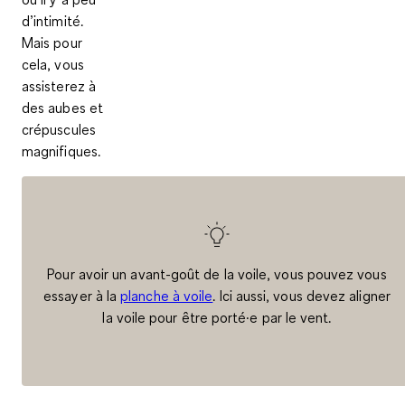
d’intimité.
Mais pour
cela, vous
assisterez à
des
aubes et
crépuscules
magnifiques
.
Pour avoir un avant-goût de la voile, vous pouvez vous
essayer à la
planche à voile
. Ici aussi, vous devez aligner
la voile pour être porté·e par le vent.