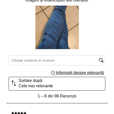
Imagini și videoclipuri ale clienților
Căutați subiecte și recenzii căutați regiunea
Informații despre relevanță
Afișar
Sortare după
Cele mai relevante
1
1
–
8 din 96
Recenzii
până
la
8