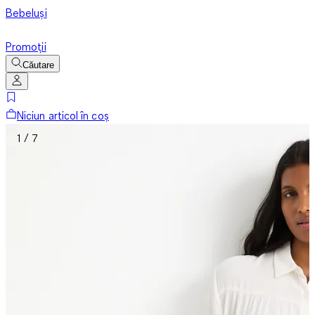
Bebeluși
Promoții
Căutare
Niciun articol în coș
1 / 7