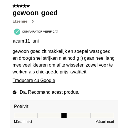
5 din 5 stele.
gewoon goed
Elzemie
CUMPĂRĂTOR VERIFICAT
acum 11 luni
gewoon goed zit makkelijk en soepel wast goed
en droogt snel strijken niet nodig ;) gaan heel lang
mee veel kleuren om af te wisselen zowel voor te
werken als chic goede prijs kwaliteit
Traducere cu Google
Da, Recomand acest produs.
Potrivit
Potrivit, 3 din 5, unde 1 este egal cu Măsuri mici și 5 es
Măsuri mici
Măsuri mari