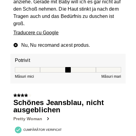
anziehe. Gerade mit Baby will ich es gar nicht auf
den Schoß nehmen. Die Haut stinkt ja nach dem
Tragen auch und das Bedürfnis zu duschen ist
groß.
Traducere cu Google
Nu, Nu recomand acest produs.
Potrivit
Potrivit, 3 din 5, unde 1 este egal cu Măsuri mici și 5 es
Măsuri mici
Măsuri mari
4 din 5 stele.
Schönes Jeansblau, nicht
ausgeblichen
Pretty Woman
CUMPĂRĂTOR VERIFICAT