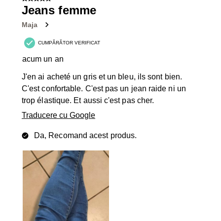
5 din 5 stele.
din
Jeans femme
96
Maja
Recenzii.
CUMPĂRĂTOR VERIFICAT
acum un an
J'en ai acheté un gris et un bleu, ils sont bien.
C'est confortable. C'est pas un jean raide ni un
trop élastique. Et aussi c'est pas cher.
Traducere cu Google
Da, Recomand acest produs.