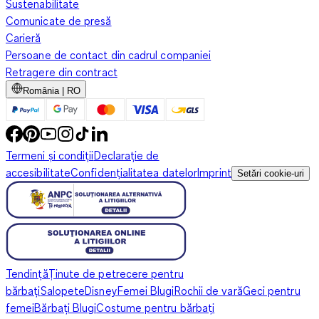
Sustenabilitate
Comunicate de presă
Carieră
Persoane de contact din cadrul companiei
Retragere din contract
România | RO
Termeni și condiții
Declarație de
accesibilitate
Confidențialitatea datelor
Imprint
Setări cookie-uri
Tendință
Ținute de petrecere pentru
bărbați
Salopete
Disney
Femei Blugi
Rochii de vară
Geci pentru
femei
Bărbați Blugi
Costume pentru bărbați