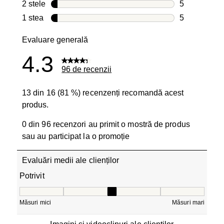
6 recenzii cu
2 stele
stele
5
5 recenzii cu
1 stea
stele
5
5 recenzii cu
Evaluare generală
4.3
96 de recenzii
13 din 16 (81 %) recenzenți recomandă acest
produs.
0 din 96 recenzori au primit o mostră de produs
sau au participat la o promoție
Evaluări medii ale clienților
Potrivit
Potrivit, 3.125 din 5, unde 1 este egal cu Măsuri mici și 5
Măsuri mici
Măsuri mari