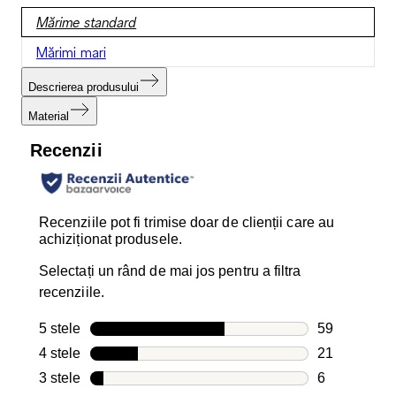
Mărime standard
Mărimi mari
Descrierea produsului
Material
Recenzii
Recenziile pot fi trimise doar de clienții care au
achiziționat produsele.
Selectați un rând de mai jos pentru a filtra
recenziile.
5 stele
stele
59
59 recenzii c
4 stele
stele
21
21 recenzii c
3 stele
stele
6