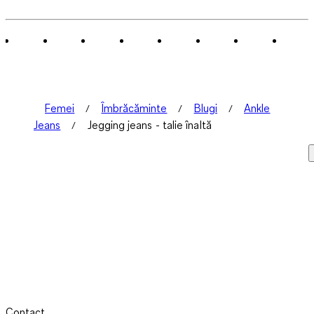
Femei
Îmbrăcăminte
Blugi
Ankle
Jeans
Jegging jeans - talie înaltă
Contact