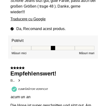
Schöne Jeans sitzt gut, gute Farbe, passt auch bei
großen Größen ( trage 48 ). Danke, gerne
wieder!!!
Traducere cu Google
Da, Recomand acest produs.
Potrivit
Potrivit, 3 din 5, unde 1 este egal cu Măsuri mici și 5 es
Măsuri mici
Măsuri mari
5 din 5 stele.
Empfehlenswert!
B..
CUMPĂRĂTOR VERIFICAT
acum un an
Die Hose ist super geschnitten und sitzt gut. Am