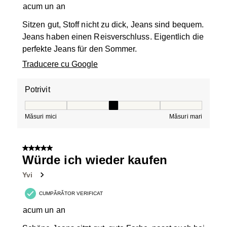
acum un an
Sitzen gut, Stoff nicht zu dick, Jeans sind bequem.
Jeans haben einen Reisverschluss. Eigentlich die
perfekte Jeans für den Sommer.
Traducere cu Google
Potrivit
Potrivit, 3 din 5, unde 1 este egal cu Măsuri mici și 5 es
Măsuri mici
Măsuri mari
5 din 5 stele.
Würde ich wieder kaufen
Yvi
CUMPĂRĂTOR VERIFICAT
acum un an