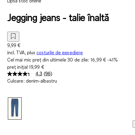
Lipsă stoc online
Jegging jeans - talie înaltă
9,99 €
incl. TVA, plus
costurile de expediere
Cel mai mic preț din ultimele 30 de zile:
16,99 €
-41%
preț inițial
19,99 €
4.3
(96)
Citiți
Culoare
:
denim-albastru
96
de
recenzii.
Același
link
de
pagină.