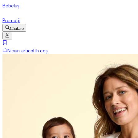
Bebeluși
Promoții
Căutare
Niciun articol în coș