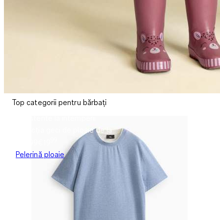
Top categorii pentru bărbați
Rezistente la intemperii
Colecția geci de ploaie de la
99
€19.99
€
19
Pelerină ploaie