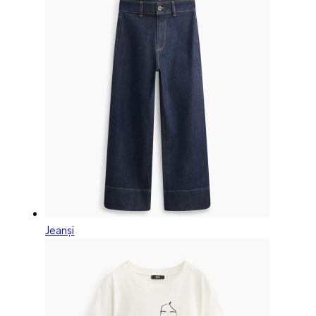
Jeanși