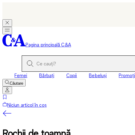
Pagina principală C&A
Femei
Bărbați
Copii
Bebeluși
Promoți
Căutare
Niciun articol în coș
Rochii de toamnă