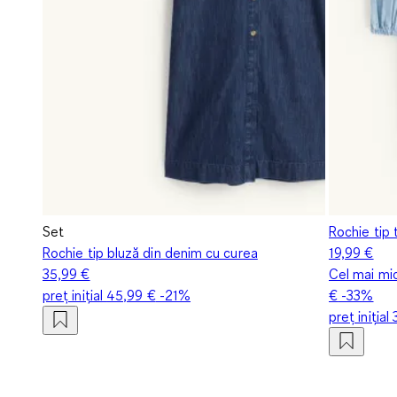
Set
Rochie tip 
Rochie tip bluză din denim cu curea
19,99 €
35,99 €
Cel mai mic
preț inițial
45,99 €
-21%
€
-33%
preț inițial