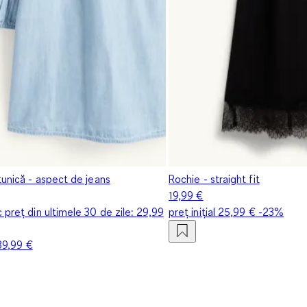
tunică - aspect de jeans
Rochie - straight fit
19,99 €
 preț din ultimele 30 de zile:
29,99
preț inițial
25,99 €
-23%
39,99 €