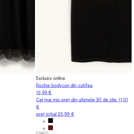
Exclusiv online
Rochie bodycon din catifea
15,99 €
Cel mai mic preț din ultimele 30 de zile:
11,01
€
preț inițial
25,99 €