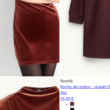
Noutăți
Rochie din molton - straight f
flori
25,99 €