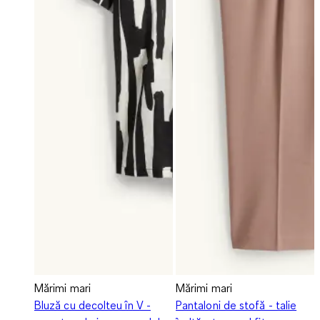
Mărimi mari
Mărimi mari
Bluză cu decolteu în V -
Pantaloni de stofă - talie