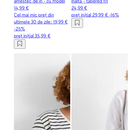
amestec de in - cu model
înaltă - tapered fit
14,99 €
24,99 €
Cel mai mic preț din
preț inițial
29,99 €
-16%
ultimele 30 de zile:
19,99 €
-25%
preț inițial
35,99 €