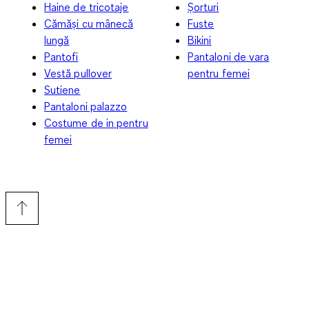
Haine de tricotaje
Șorturi
Cămăși cu mânecă
Fuste
lungă
Bikini
Pantofi
Pantaloni de vara
Vestă pullover
pentru femei
Sutiene
Pantaloni palazzo
Costume de in pentru
femei