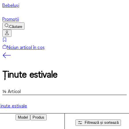
Bebeluși
Promoții
Căutare
Niciun articol în coș
Ținute estivale
14
Articol
inute estivale
Model
Produs
Filtrează și sortează