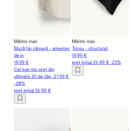
Mărimi mari
Mărimi mari
Bluză tip cămașă - amestec
Tricou - structurat
de in
19,99 €
19,99 €
preț inițial
25,99 €
-23%
Cel mai mic preț din
ultimele 30 de zile:
27,99 €
-28%
preț inițial
35,99 €