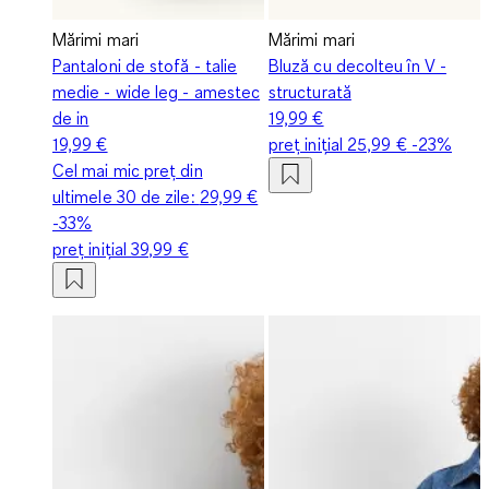
Mărimi mari
Mărimi mari
Pantaloni de stofă - talie
Bluză cu decolteu în V -
medie - wide leg - amestec
structurată
de in
19,99 €
19,99 €
preț inițial
25,99 €
-23%
Cel mai mic preț din
ultimele 30 de zile:
29,99 €
-33%
preț inițial
39,99 €