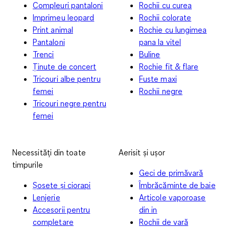
Compleuri pantaloni
Rochii cu curea
Imprimeu leopard
Rochii colorate
Print animal
Rochie cu lungimea
Pantaloni
pana la vitel
Trenci
Buline
Ținute de concert
Rochie fit & flare
Tricouri albe pentru
Fuste maxi
femei
Rochii negre
Tricouri negre pentru
femei
Necessități din toate
Aerisit și ușor
timpurile
Geci de primăvară
Șosete și ciorapi
Îmbrăcăminte de baie
Lenjerie
Articole vaporoase
Accesorii pentru
din in
completare
Rochii de vară