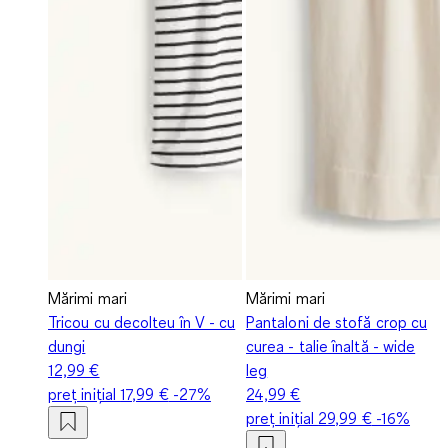
Mărimi mari
Mărimi mari
Tricou cu decolteu în V - cu
Pantaloni de stofă crop cu
dungi
curea - talie înaltă - wide
12,99 €
leg
preț inițial
17,99 €
-27%
24,99 €
preț inițial
29,99 €
-16%