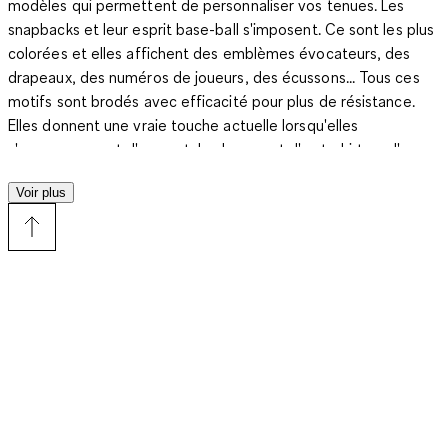
modèles qui permettent de personnaliser vos tenues. Les
snapbacks et leur esprit base-ball s'imposent. Ce sont les plus
colorées et elles affichent des emblèmes évocateurs, des
drapeaux, des numéros de joueurs, des écussons... Tous ces
motifs sont brodés avec efficacité pour plus de résistance.
Elles donnent une vraie touche actuelle lorsqu'elles
s'accompagnent d'un pantalon baggy et d'un t-shirt ou d'un
sweats. Elles n'ont pas leur pareil portées avec des baskets
Voir plus
basses ou montantes.
Le style citadin n'est jamais très loin du style militaire urbain
avec lequel il se mélange volontiers. Là aussi, les casquettes
jouent le jeu des variantes de teintes en noir, bleu marine, gris
ou kaki. Les motifs vintage et les teintes naturelles sont
également très à la mode. En coton beige ou vert pastel, elles
finalisent des tenues à la fois décontractées et chics. Des
chaussures montantes renforcent leur côté militaire. Certaines
casquettes tout en légèreté préfèrent les textures chinées,