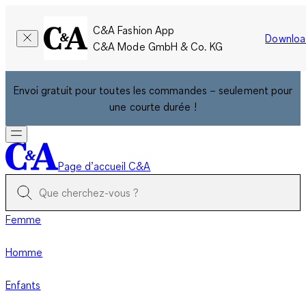
C&A Fashion App
Downloa
C&A Mode GmbH & Co. KG
Envoi gratuit pour toutes les commandes – seulement pour
une courte durée !
Page d’accueil C&A
Femme
Homme
Enfants