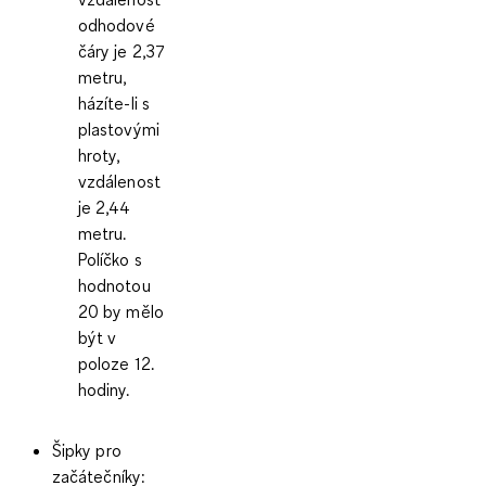
odhodové
čáry je 2,37
metru,
házíte-li s
plastovými
hroty,
vzdálenost
je 2,44
metru.
Políčko s
hodnotou
20 by mělo
být v
poloze 12.
hodiny.
Šipky pro
začátečníky
: