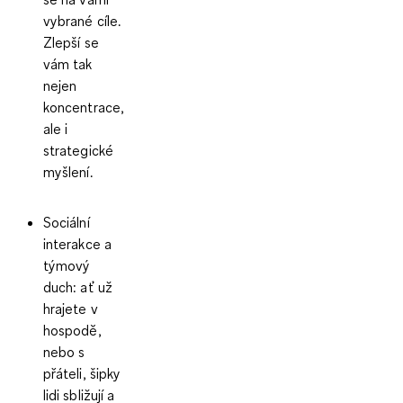
vybrané cíle.
Zlepší se
vám tak
nejen
koncentrace,
ale i
strategické
myšlení.
Sociální
interakce a
týmový
duch
: ať už
hrajete v
hospodě,
nebo s
přáteli, šipky
lidi sbližují a