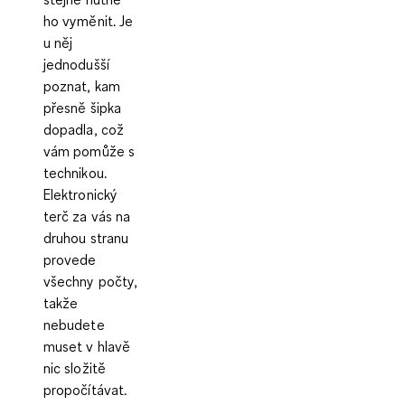
ho vyměnit. Je
u něj
jednodušší
poznat, kam
přesně šipka
dopadla, což
vám pomůže s
technikou.
Elektronický
terč za vás na
druhou stranu
provede
všechny počty,
takže
nebudete
muset v hlavě
nic složitě
propočítávat.