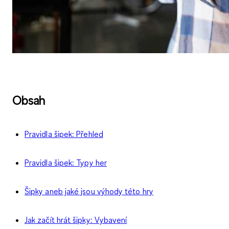
Obsah
Pravidla šipek: Přehled
Pravidla šipek: Typy her
Šipky aneb jaké jsou výhody této hry
Jak začít hrát šipky: Vybavení