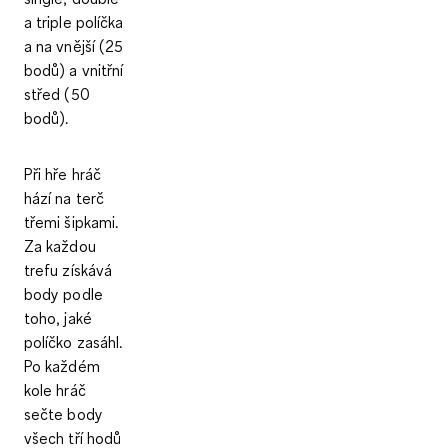
a triple políčka
a na vnější (25
bodů) a vnitřní
střed (50
bodů).
Při hře hráč
hází na terč
třemi šipkami
.
Za každou
trefu
získává
body
podle
toho, jaké
políčko zasáhl.
Po každém
kole hráč
sečte body
všech tří hodů