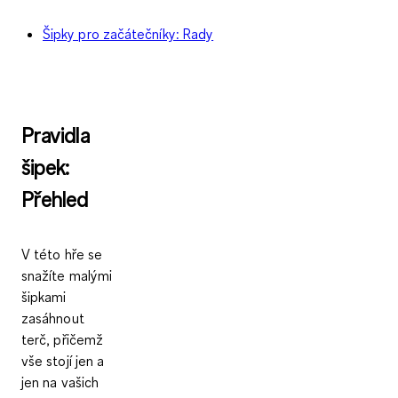
Šipky pro začátečníky: Rady
Pravidla
šipek:
Přehled
V této hře se
snažíte malými
šipkami
zasáhnout
terč, přičemž
vše stojí jen a
jen na vašich