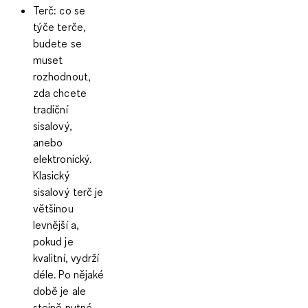
Terč
: co se
týče terče,
budete se
muset
rozhodnout,
zda chcete
tradiční
sisalový,
anebo
elektronický.
Klasický
sisalový terč
je
většinou
levnější a,
pokud je
kvalitní, vydrží
déle. Po nějaké
době je ale
stejně nutné