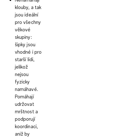
klouby, a tak
jsou ideální
pro všechny
věkové
skupiny
:
šipky jsou
vhodné i pro
starší lidi,
jelikož
nejsou
fyzicky
namáhavé.
Pomáhají
udržovat
mrštnost a
podporují
koordinaci,
aniž by