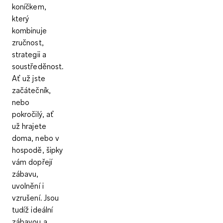
koníčkem,
který
kombinuje
zručnost,
strategii a
soustředěnost.
Ať už jste
začátečník,
nebo
pokročilý, ať
už hrajete
doma, nebo v
hospodě, šipky
vám dopřejí
zábavu,
uvolnění i
vzrušení. Jsou
tudíž ideální
zábavou a