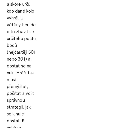
a skóre určí,
kdo dané kolo
vyhrál. U
většiny her jde
o to zbavit se
určitého počtu
bodů
(nejčastěji 501
nebo 301) a
dostat se na
nulu. Hráči tak
musí
přemýšlet,
počítat a volit
správnou
strategii
, jak
se k nule
dostat. K
výhře je