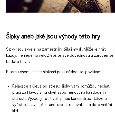
Šipky aneb jaké jsou výhody této hry
Šipky jsou skvělé na zaměstnání těla i mysli. Může je hrát
každý, nehledě na věk. Zlepšíte své dovednosti a zároveň se
budete bavit.
K tomu všemu se se šipkami pojí i následující pozitiva:
Relaxace a úleva od stresu
: šipky vám pomůžou nechat
práci za hlavou a na chvíli zapomenout na každodenní
starosti. Vyžadují totiž vaši plnou koncentraci, takže si
vyčistíte hlavu, přestanete se stresovat a najdete vnitřní
klid.