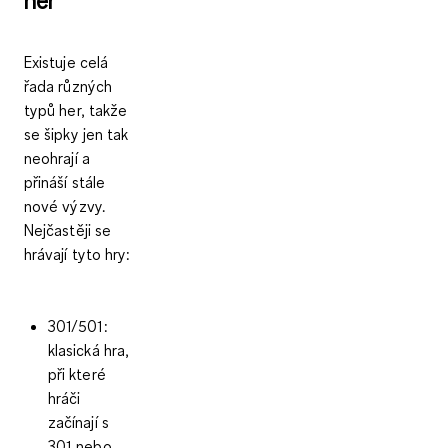
Existuje celá
řada různých
typů her, takže
se šipky jen tak
neohrají a
přináší stále
nové výzvy.
Nejčastěji se
hrávají tyto hry:
301/501
:
klasická hra,
při které
hráči
začínají s
301 nebo