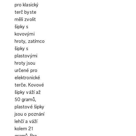
pro klasický
terč byste
měli zvolit
šipky s
kovovými
hroty, zatímco
šipky s
plastovými
hroty jsou
určené pro
elektronické
terče. Kovové
šipky váží až
50 gramů,
plastové šipky
jsou o poznání
lehčí a váží
kolem 21
gramů. Pro