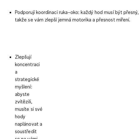
Podporují koordinaci ruka–oko
: každý hod musí být přesný,
takže se vám zlepší jemná motorika a přesnost míření.
Zlepšují
koncentraci
a
strategické
myšlení
:
abyste
zvítězili,
musíte si své
hody
naplánovat a
soustředit
se na vámi