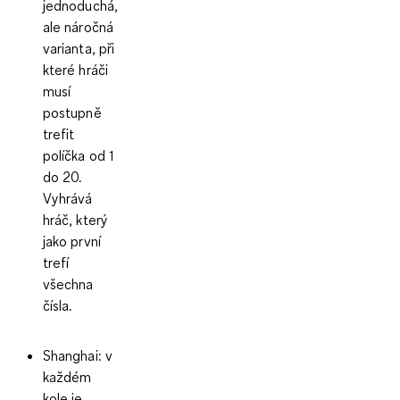
jednoduchá,
ale náročná
varianta, při
které hráči
musí
postupně
trefit
políčka od 1
do 20.
Vyhrává
hráč, který
jako první
trefí
všechna
čísla.
Shanghai:
v
každém
kole je