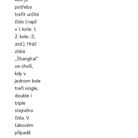
potřeba
trefit určité
číslo (např.
v 1. kole: 1;
2. kole: 2;
atd.). Hráč
získá
„Shanghai“
ve chvíli,
kdy v
jednom kole
trefí single,
double i
triple
stejného
čísla. V
takovém
případě