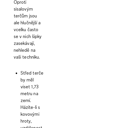
Oproti
sisalovým
terčům jsou
ale hlučnější a
vcelku často
se v nich šipky
zasekávají,
nehledě na
vaši techniku.
Střed terče
by měl
viset 1,73
metru na
zemí.
Házíte-li s
kovovými
hroty,
vzdálenost