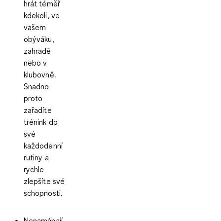
hrát téměř
kdekoli, ve
vašem
obýváku,
zahradě
nebo v
klubovně.
Snadno
proto
zařadíte
trénink do
své
každodenní
rutiny a
rychle
zlepšíte své
schopnosti.
Nenamáhají