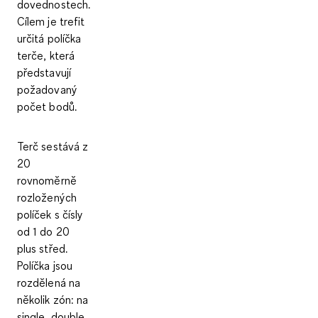
dovednostech.
Cílem je
trefit
určitá políčka
terče
, která
představují
požadovaný
počet bodů.
Terč
sestává z
20
rovnoměrně
rozložených
políček s čísly
od 1 do 20
plus střed.
Políčka jsou
rozdělená na
několik zón: na
single, double