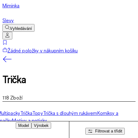
Miminka
Slevy
Vyhledávání
Žádné položky v nákupním košíku
Trička
118
Zboží
ultipacky
Trička
Topy
Trička s dlouhým rukávem
Komiksy a
načky
Motivy a potisky
Model
Výrobek
Filtrovat a třídit