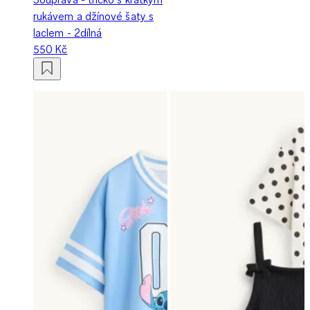
rukávem a džínové šaty s
laclem - 2dílná
550 Kč