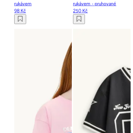
rukávem
rukávem - pruhované
98 Kč
250 Kč