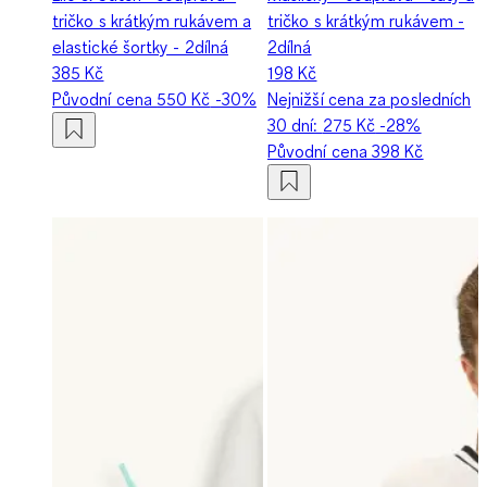
tričko s krátkým rukávem a
tričko s krátkým rukávem -
elastické šortky - 2dílná
2dílná
385 Kč
198 Kč
Původní cena
550 Kč
-30%
Nejnižší cena za posledních
30 dní:
275 Kč
-28%
Původní cena
398 Kč