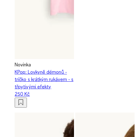
Novinka
KPop: Lovkyně démonů -
tričko s krátkým rukávem - s
třpytivými efekty
250 Kč