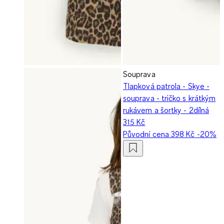
Souprava
Tlapková patrola - Skye -
souprava - tričko s krátkým
rukávem a šortky - 2dílná
315 Kč
Původní cena
398 Kč
-20%