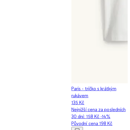
Paris - tričko s krátkým
rukávem
135 Kč
Nejnižší cena za posledních
30 dní:
158 Kč
-14%
Původní cena
198 Kč