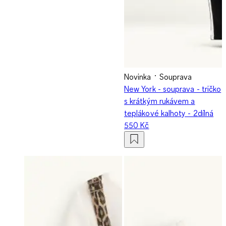
Novinka
Souprava
New York - souprava - tričko
s krátkým rukávem a
teplákové kalhoty - 2dílná
550 Kč