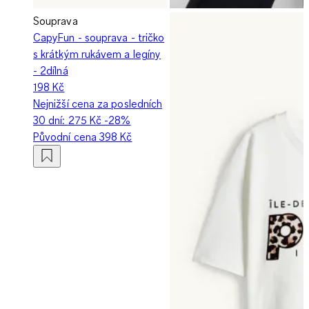
Souprava
CapyFun - souprava - tričko
s krátkým rukávem a legíny
- 2dílná
198 Kč
Nejnižší cena za posledních
30 dní:
275 Kč
-28%
Původní cena
398 Kč