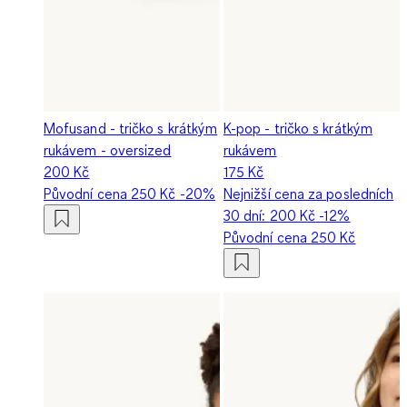
Mofusand - tričko s krátkým
K-pop - tričko s krátkým
rukávem - oversized
rukávem
200 Kč
175 Kč
Původní cena
250 Kč
-20%
Nejnižší cena za posledních
30 dní:
200 Kč
-12%
Původní cena
250 Kč