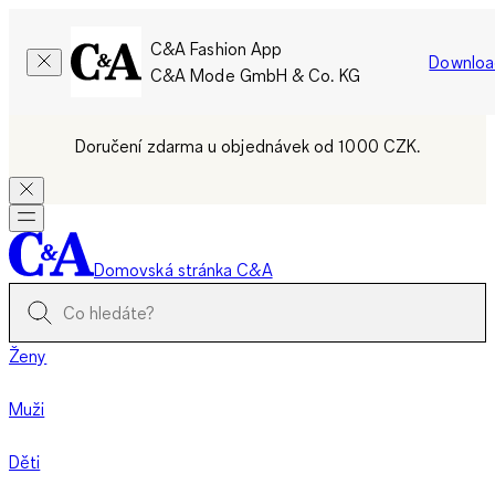
C&A Fashion App
Downloa
C&A Mode GmbH & Co. KG
Doručení zdarma u objednávek od 1000 CZK.
Domovská stránka C&A
Ženy
Muži
Děti