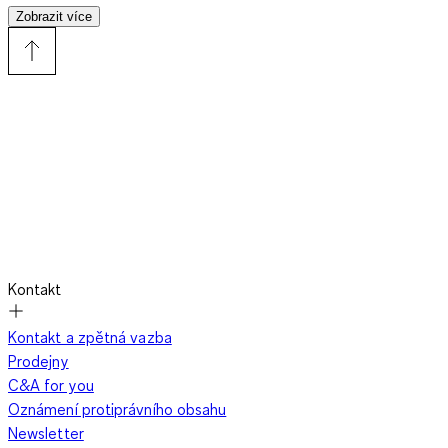
kombinéz
, které nejsou jen teplé a odolné vůči počasí, ale také
Zobrazit více
veselé a dětem přizpůsobené
. Overaly v růžové, modré,
tyrkysové či neonových barvách zajišťují nejen dobrou náladu,
ale i
lepší viditelnost na sněhu
. Děti jsou tak perfektně
připravené na každé zimní dobrodružství a rodiče mohou mít
jistotu, že jsou dobře chráněné.
Proč je zimní kombinéza nejlepší volbou pro zimně
aktivní dívky
Kontakt
Děti tráví v zimě hodně času venku – a je to dobře. Pohyb na
Kontakt a zpětná vazba
čerstvém vzduchu posiluje imunitu a hlavně
baví
. Aby však
Prodejny
zimní zábava nekončila studenýma nohama nebo mokrým
C&A for you
oblečením, je potřeba
správné vybavení
.
Oznámení protiprávního obsahu
Newsletter