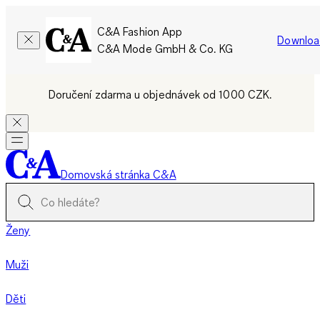
C&A Fashion App
Downloa
C&A Mode GmbH & Co. KG
Doručení zdarma u objednávek od 1000 CZK.
Domovská stránka C&A
Ženy
Muži
Děti