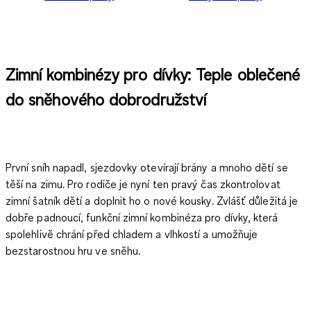
Zimní kombinézy pro dívky: Teple oblečené
do sněhového dobrodružství
První sníh napadl, sjezdovky otevírají brány a mnoho dětí se
těší na zimu. Pro rodiče je nyní ten pravý čas zkontrolovat
zimní šatník dětí
a doplnit ho o nové kousky. Zvlášť důležitá je
dobře padnoucí, funkční zimní kombinéza pro dívky
, která
spolehlivě chrání před chladem a vlhkostí a umožňuje
bezstarostnou hru ve sněhu
.
V online obchodě C&A najdou rodiče široký výběr
zimních