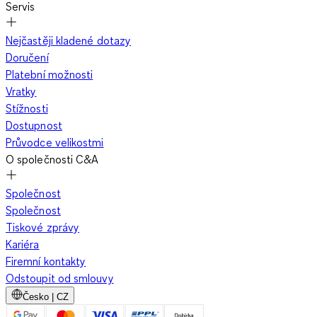
Servis
Zimní kombinéza pro dívky poskytuje oproti kombinaci zimní
bundy a kalhot
optimální ochranu „od hlavy až k patě“
.
Nejčastěji kladené dotazy
Doručení
Platební možnosti
Udržuje teplo
, chrání před větrem a vlhkostí a
Vratky
zároveň zajišťuje
maximální volnost pohybu
.
Stížnosti
Kvalitní zimní kombinézy mají
výbornou tepelnou
Dostupnost
izolaci
, často s podšívkou z fleecu, péřových či
Průvodce velikostmi
syntetických vláken, která udržuje teplo rovnoměrně po
O společnosti C&A
celém těle.
Teplá čepice a vhodné rukavice zajistí optimální
Společnost
ochranu hlavy a rukou i při mrazivých teplotách.
Společnost
Celoplošný střih zabraňuje pronikání studeného
Tiskové zprávy
vzduchu či sněhu.
Kariéra
Firemní kontakty
Odstoupit od smlouvy
Důležitá je i
prodyšnost
, aby děti při hraní nebo lyžování
Česko | CZ
nezapařily
oblečení. Moderní dívčí zimní kombinézy jsou