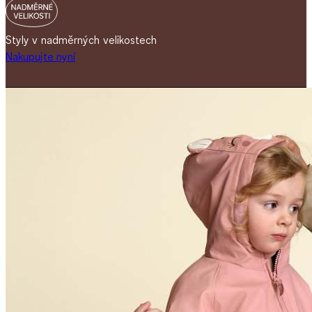
Styly v nadměrných velikostech
Nakupujte nyní