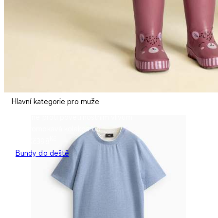
Hlavní kategorie pro muže
Odolné proti povětrnostním vlivům
Nepromokavá kolekce od
Kč
398Kč
398
Bundy do deště