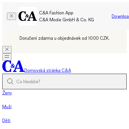
C&A Fashion App
Downloa
C&A Mode GmbH & Co. KG
Doručení zdarma u objednávek od 1000 CZK.
Domovská stránka C&A
Ženy
Muži
Děti