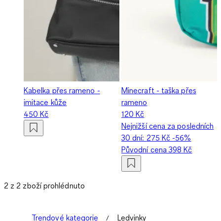
Kabelka přes rameno -
Minecraft - taška přes
imitace kůže
rameno
450 Kč
120 Kč
Nejnižší cena za posledních
30 dní:
275 Kč
-56%
Původní cena
398 Kč
2 z 2 zboží prohlédnuto
Trendové kategorie
Ledvinky