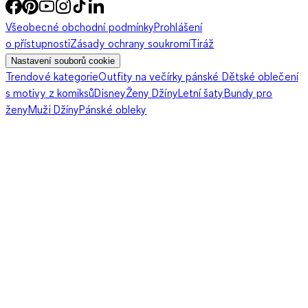
Všeobecné obchodní podmínky
Prohlášení
Pokud máš ráda barvy, sáhni po ledvince s divokými vzory.
o přístupnosti
Zásady ochrany soukromí
Tiráž
Tropické potisky jsou teď velmi trendy, stejně jako zvířecí
Nastavení souborů cookie
vzory v odvážných barvách – růžová, červená nebo tyrkysová
Trendové kategorie
Outfity na večírky pánské
Dětské oblečení
jsou často vidět na ulicích. Oblečení by pak mělo zůstat spíše
s motivy z komiksů
Disney
Ženy Džíny
Letní šaty
Bundy pro
decentní. Zvlášť stylově vypadá, když zůstaneš v barevné
ženy
Muži Džíny
Pánské obleky
rodině své ledvinky. Například klasické modré džíny v tmavém
denimu, bílá halenka a boty v nude odstínu skvěle ladí s
koženou ledvinkou se zvířecím potiskem. Zajímavé jsou i
modely s grafickými vzory – v tomto případě může zbytek
outfitu zůstat jednoduchý, třeba celý v černé nebo modré, s
bílými akcenty jako tričko nebo halenka.
Ledvinky pro každou příležitost