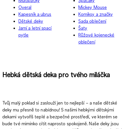
Multipacky
Spacáky
Overal
Mickey Mouse
Kapesník a ubrus
Komiksy a značky
Dětské deky
Sada oblečení
Jarní a letní spací
Šaty
pytle
Růžové kojenecké
oblečení
Hebká dětská deka pro tvého miláčka
Tvůj malý poklad si zaslouží jen to nejlepší – a naše dětské
deky mu přesně to nabídnou! S našimi hebkými dětskými
dekami vytvoříš teplé a bezpečné prostředí, ve kterém se
bude tvé miminko cítit naprosto spokojeně. Naše deky jsou