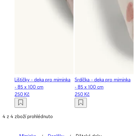
Lištičky - deka pro miminka
Srdíčka - deka pro miminka
- 85 x 100 cm
- 85 x 100 cm
250 Kč
250 Kč
4 z 4 zboží prohlédnuto
Miminka
Doplňky
Dětské deky