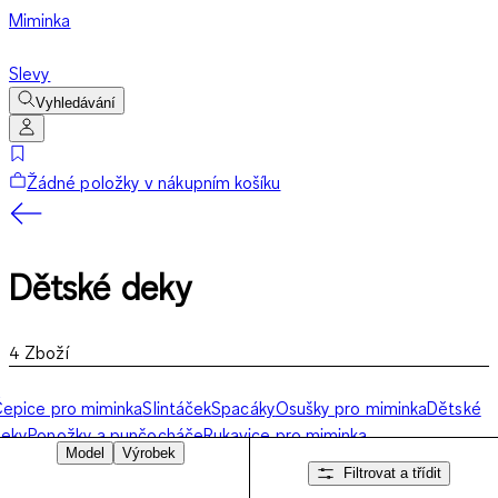
Miminka
Slevy
Vyhledávání
Žádné položky v nákupním košíku
Dětské deky
4
Zboží
epice pro miminka
Slintáček
Spacáky
Osušky pro miminka
Dětské
deky
Ponožky a punčocháče
Rukavice pro miminka
Model
Výrobek
Filtrovat a třídit