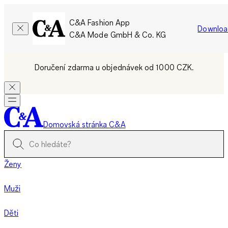
C&A Fashion App
Downloa
C&A Mode GmbH & Co. KG
Doručení zdarma u objednávek od 1000 CZK.
Domovská stránka C&A
Ženy
Muži
Děti