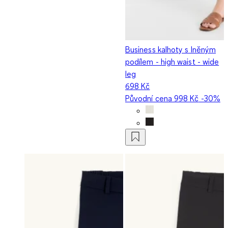
Business kalhoty s lněným
podílem - high waist - wide
leg
698 Kč
Původní cena
998 Kč
-30%