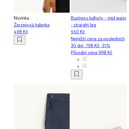
Novinka
Business kalhoty - mid waist
Žerzejová halenka
- straight leg
498 Kč
550 Kč
Nejnižší cena za posledních
30 dní:
798 Kč
-31%
Původní cena
998 Kč