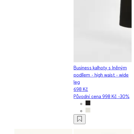
Business kalhoty s lněným
podílem - high waist - wide
leg
698 Kč
Původní cena
998 Kč
-30%