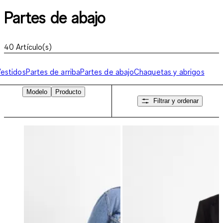
Partes de abajo
40
Artículo(s)
estidos
Partes de arriba
Partes de abajo
Chaquetas y abrigos
Modelo
Producto
Filtrar y ordenar