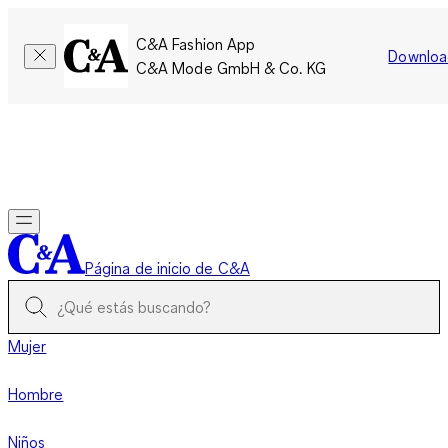
C&A Fashion App
Downloa
C&A Mode GmbH & Co. KG
Por tiempo limitado: Los miembros acumulan el doble de
puntos!
Iniciar sesión
Página de inicio de C&A
Mujer
Hombre
Niños