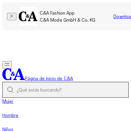
C&A Fashion App
Downloa
C&A Mode GmbH & Co. KG
Por tiempo limitado: Los miembros acumulan el doble de
puntos!
Iniciar sesión
Página de inicio de C&A
Mujer
Hombre
Niños