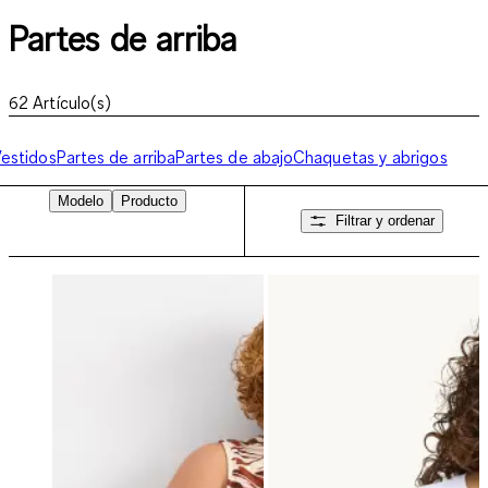
Partes de arriba
62
Artículo(s)
estidos
Partes de arriba
Partes de abajo
Chaquetas y abrigos
Modelo
Producto
Filtrar y ordenar