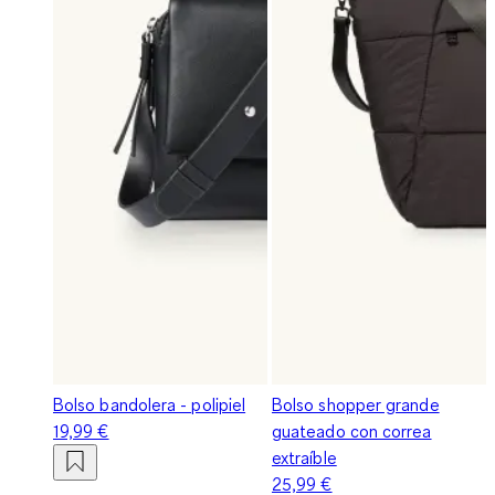
Bolso bandolera - polipiel
Bolso shopper grande
19,99 €
guateado con correa
extraíble
25,99 €