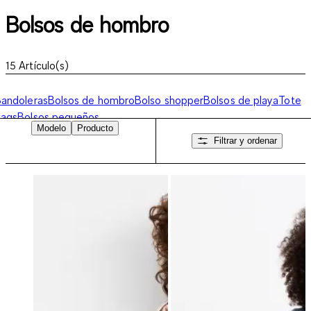
Bolsos de hombro
15
Artículo(s)
andoleras
Bolsos de hombro
Bolso shopper
Bolsos de playa
Tote
bags
Bolsos pequeños
Modelo
Producto
Filtrar y ordenar