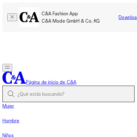
C&A Fashion App
Downloa
C&A Mode GmbH & Co. KG
Por tiempo limitado: Los miembros acumulan el doble de
puntos!
Iniciar sesión
Página de inicio de C&A
Mujer
Hombre
Niños