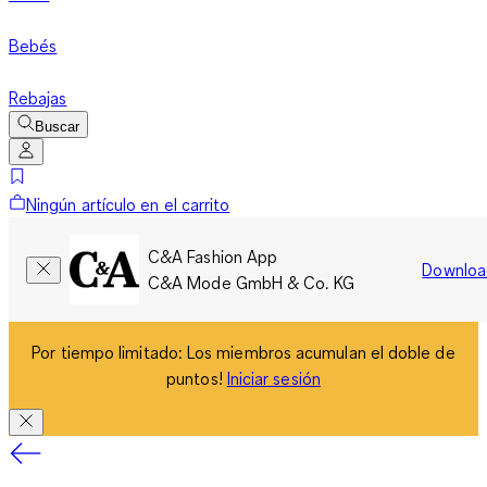
Bebés
Rebajas
Buscar
Ningún artículo en el carrito
C&A Fashion App
Downloa
C&A Mode GmbH & Co. KG
Por tiempo limitado: Los miembros acumulan el doble de
puntos!
Iniciar sesión